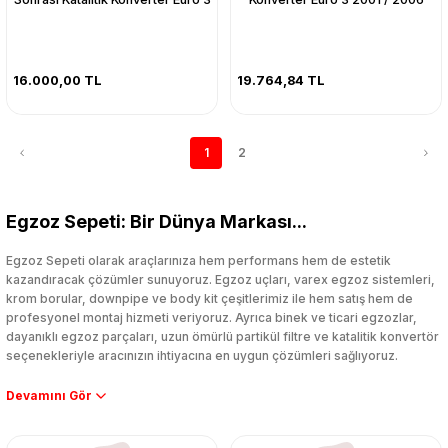
16.000,00 TL
19.764,84 TL
1
2
Egzoz Sepeti: Bir Dünya Markası...
Egzoz Sepeti olarak araçlarınıza hem performans hem de estetik
kazandıracak çözümler sunuyoruz. Egzoz uçları, varex egzoz sistemleri,
krom borular, downpipe ve body kit çeşitlerimiz ile hem satış hem de
profesyonel montaj hizmeti veriyoruz. Ayrıca binek ve ticari egzozlar,
dayanıklı egzoz parçaları, uzun ömürlü partikül filtre ve katalitik konvertör
seçenekleriyle aracınızın ihtiyacına en uygun çözümleri sağlıyoruz.
Performans artışı isteyen sürücüler için özel performans egzozları ve
downpipe sistemlerimiz, ağır iş koşulları için ise dayanıklı ağır vasıta
egzoz ve iş makinası egzozları sunuyoruz. Eski parçalarınızı uygun fiyatlı