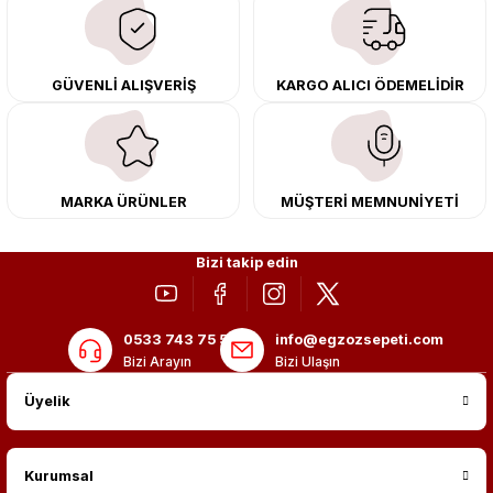
çıkma orijinal ürünler ile yenileyebilir, body kit uygulamalarıyla aracınızın
tasarımını ve aerodinamisini üst seviyeye taşıyabilirsiniz.
Tüm ürünlerimiz orijinal, dayanıklı ve uzun ömürlüdür. İstanbul’daki montaj
GÜVENLİ ALIŞVERİŞ
KARGO ALICI ÖDEMELİDİR
merkezimizde profesyonel montaj yapıyor, Türkiye’nin her yerine güvenli
kargo ile teslimat gerçekleştiriyoruz. Aracınıza değer katmak için doğru
adres: Egzoz Sepeti.
MARKA ÜRÜNLER
MÜŞTERİ MEMNUNİYETİ
Bizi takip edin
0533 743 75 56
info@egzozsepeti.com
Bizi Arayın
Bizi Ulaşın
Üyelik
Kurumsal