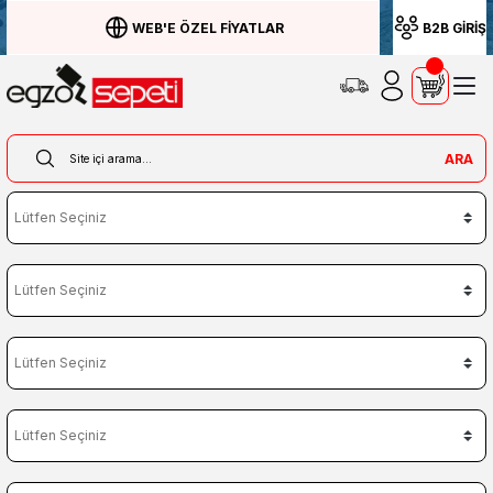
WEB'E ÖZEL FİYATLAR
B2B GİRİŞ
ARA