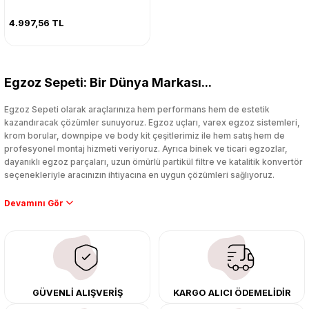
4.997,56 TL
Egzoz Sepeti: Bir Dünya Markası...
Egzoz Sepeti olarak araçlarınıza hem performans hem de estetik
kazandıracak çözümler sunuyoruz. Egzoz uçları, varex egzoz sistemleri,
krom borular, downpipe ve body kit çeşitlerimiz ile hem satış hem de
profesyonel montaj hizmeti veriyoruz. Ayrıca binek ve ticari egzozlar,
dayanıklı egzoz parçaları, uzun ömürlü partikül filtre ve katalitik konvertör
seçenekleriyle aracınızın ihtiyacına en uygun çözümleri sağlıyoruz.
Performans artışı isteyen sürücüler için özel performans egzozları ve
downpipe sistemlerimiz, ağır iş koşulları için ise dayanıklı ağır vasıta
egzoz ve iş makinası egzozları sunuyoruz. Eski parçalarınızı uygun fiyatlı
çıkma orijinal ürünler ile yenileyebilir, body kit uygulamalarıyla aracınızın
tasarımını ve aerodinamisini üst seviyeye taşıyabilirsiniz.
Tüm ürünlerimiz orijinal, dayanıklı ve uzun ömürlüdür. İstanbul’daki montaj
GÜVENLİ ALIŞVERİŞ
KARGO ALICI ÖDEMELİDİR
merkezimizde profesyonel montaj yapıyor, Türkiye’nin her yerine güvenli
kargo ile teslimat gerçekleştiriyoruz. Aracınıza değer katmak için doğru