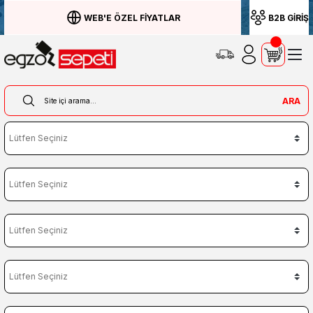
WEB'E ÖZEL FİYATLAR
B2B GİRİŞ
ARA