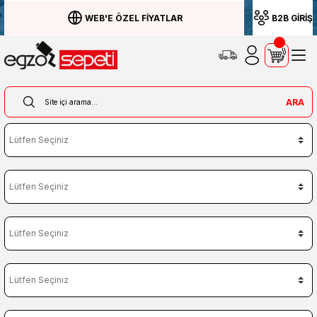
WEB'E ÖZEL FİYATLAR
B2B GİRİŞ
ARA