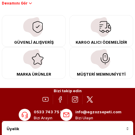
Performans artışı isteyen sürücüler için özel performans egzozları ve
downpipe sistemlerimiz, ağır iş koşulları için ise dayanıklı ağır vasıta
egzoz ve iş makinası egzozları sunuyoruz. Eski parçalarınızı uygun fiyatlı
çıkma orijinal ürünler ile yenileyebilir, body kit uygulamalarıyla aracınızın
tasarımını ve aerodinamisini üst seviyeye taşıyabilirsiniz.
Tüm ürünlerimiz orijinal, dayanıklı ve uzun ömürlüdür. İstanbul’daki montaj
GÜVENLİ ALIŞVERİŞ
KARGO ALICI ÖDEMELİDİR
merkezimizde profesyonel montaj yapıyor, Türkiye’nin her yerine güvenli
kargo ile teslimat gerçekleştiriyoruz. Aracınıza değer katmak için doğru
adres: Egzoz Sepeti.
MARKA ÜRÜNLER
MÜŞTERİ MEMNUNİYETİ
Bizi takip edin
0533 743 75 56
info@egzozsepeti.com
Bizi Arayın
Bizi Ulaşın
Üyelik