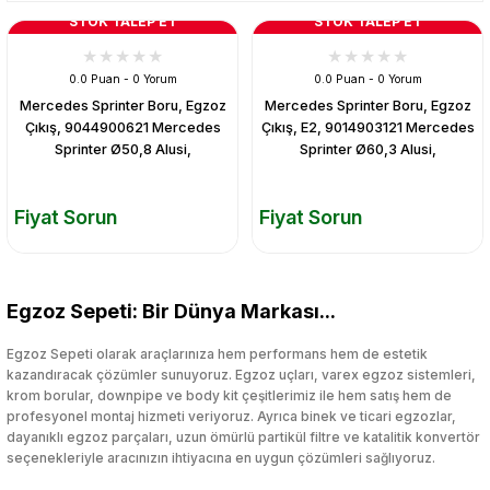
STOK TALEP ET
STOK TALEP ET
0.0 Puan - 0 Yorum
0.0 Puan - 0 Yorum
Mercedes Sprinter Boru, Egzoz
Mercedes Sprinter Boru, Egzoz
Çıkış, 9044900621 Mercedes
Çıkış, E2, 9014903121 Mercedes
Sprinter Ø50,8 Alusi,
Sprinter Ø60,3 Alusi,
Fiyat Sorun
Fiyat Sorun
Egzoz Sepeti: Bir Dünya Markası...
Egzoz Sepeti olarak araçlarınıza hem performans hem de estetik
kazandıracak çözümler sunuyoruz. Egzoz uçları, varex egzoz sistemleri,
krom borular, downpipe ve body kit çeşitlerimiz ile hem satış hem de
profesyonel montaj hizmeti veriyoruz. Ayrıca binek ve ticari egzozlar,
dayanıklı egzoz parçaları, uzun ömürlü partikül filtre ve katalitik konvertör
seçenekleriyle aracınızın ihtiyacına en uygun çözümleri sağlıyoruz.