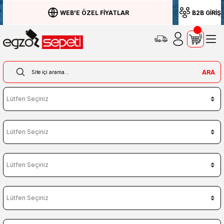
WEB'E ÖZEL FİYATLAR
B2B GİRİŞ
ARA