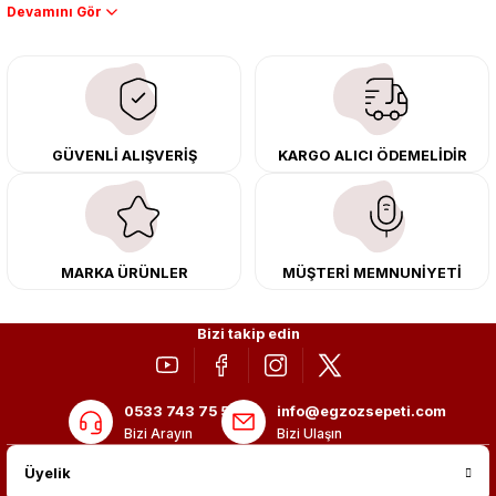
Performans artışı isteyen sürücüler için özel performans egzozları ve
downpipe sistemlerimiz, ağır iş koşulları için ise dayanıklı ağır vasıta
egzoz ve iş makinası egzozları sunuyoruz. Eski parçalarınızı uygun fiyatlı
çıkma orijinal ürünler ile yenileyebilir, body kit uygulamalarıyla aracınızın
tasarımını ve aerodinamisini üst seviyeye taşıyabilirsiniz.
Tüm ürünlerimiz orijinal, dayanıklı ve uzun ömürlüdür. İstanbul’daki montaj
GÜVENLİ ALIŞVERİŞ
KARGO ALICI ÖDEMELİDİR
merkezimizde profesyonel montaj yapıyor, Türkiye’nin her yerine güvenli
kargo ile teslimat gerçekleştiriyoruz. Aracınıza değer katmak için doğru
adres: Egzoz Sepeti.
MARKA ÜRÜNLER
MÜŞTERİ MEMNUNİYETİ
Bizi takip edin
0533 743 75 56
info@egzozsepeti.com
Bizi Arayın
Bizi Ulaşın
Üyelik