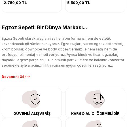
2.750,00 TL
5.500,00 TL
Egzoz Sepeti: Bir Dünya Markası...
Egzoz Sepeti olarak araçlarınıza hem performans hem de estetik
kazandıracak çözümler sunuyoruz. Egzoz uçları, varex egzoz sistemleri,
krom borular, downpipe ve body kit çeşitlerimiz ile hem satış hem de
profesyonel montaj hizmeti veriyoruz. Ayrıca binek ve ticari egzozlar,
dayanıklı egzoz parçaları, uzun ömürlü partikül filtre ve katalitik konvertör
seçenekleriyle aracınızın ihtiyacına en uygun çözümleri sağlıyoruz.
Performans artışı isteyen sürücüler için özel performans egzozları ve
downpipe sistemlerimiz, ağır iş koşulları için ise dayanıklı ağır vasıta
egzoz ve iş makinası egzozları sunuyoruz. Eski parçalarınızı uygun fiyatlı
çıkma orijinal ürünler ile yenileyebilir, body kit uygulamalarıyla aracınızın
tasarımını ve aerodinamisini üst seviyeye taşıyabilirsiniz.
Tüm ürünlerimiz orijinal, dayanıklı ve uzun ömürlüdür. İstanbul’daki montaj
GÜVENLİ ALIŞVERİŞ
KARGO ALICI ÖDEMELİDİR
merkezimizde profesyonel montaj yapıyor, Türkiye’nin her yerine güvenli
kargo ile teslimat gerçekleştiriyoruz. Aracınıza değer katmak için doğru
adres: Egzoz Sepeti.