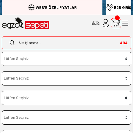
WEB'E ÖZEL FİYATLAR
B2B GİRİŞ
ARA