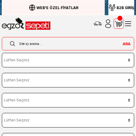
WEB'E ÖZEL FİYATLAR
B2B GİRİŞ
ARA