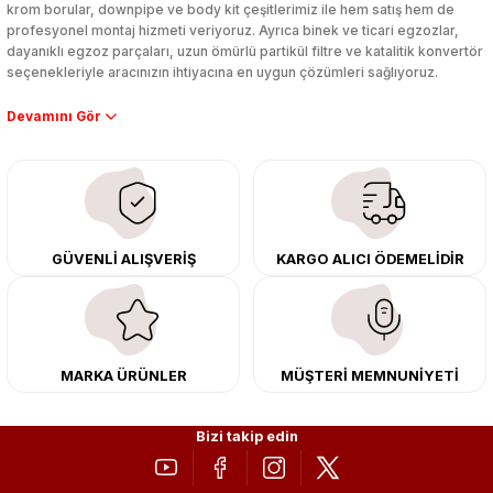
krom borular, downpipe ve body kit çeşitlerimiz ile hem satış hem de
profesyonel montaj hizmeti veriyoruz. Ayrıca binek ve ticari egzozlar,
dayanıklı egzoz parçaları, uzun ömürlü partikül filtre ve katalitik konvertör
seçenekleriyle aracınızın ihtiyacına en uygun çözümleri sağlıyoruz.
Performans artışı isteyen sürücüler için özel performans egzozları ve
downpipe sistemlerimiz, ağır iş koşulları için ise dayanıklı ağır vasıta
egzoz ve iş makinası egzozları sunuyoruz. Eski parçalarınızı uygun fiyatlı
çıkma orijinal ürünler ile yenileyebilir, body kit uygulamalarıyla aracınızın
tasarımını ve aerodinamisini üst seviyeye taşıyabilirsiniz.
Tüm ürünlerimiz orijinal, dayanıklı ve uzun ömürlüdür. İstanbul’daki montaj
GÜVENLİ ALIŞVERİŞ
KARGO ALICI ÖDEMELİDİR
merkezimizde profesyonel montaj yapıyor, Türkiye’nin her yerine güvenli
kargo ile teslimat gerçekleştiriyoruz. Aracınıza değer katmak için doğru
adres: Egzoz Sepeti.
MARKA ÜRÜNLER
MÜŞTERİ MEMNUNİYETİ
Bizi takip edin