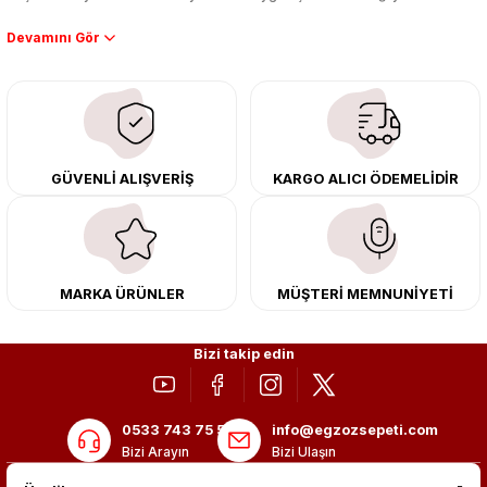
Performans artışı isteyen sürücüler için özel performans egzozları ve
downpipe sistemlerimiz, ağır iş koşulları için ise dayanıklı ağır vasıta
egzoz ve iş makinası egzozları sunuyoruz. Eski parçalarınızı uygun fiyatlı
çıkma orijinal ürünler ile yenileyebilir, body kit uygulamalarıyla aracınızın
tasarımını ve aerodinamisini üst seviyeye taşıyabilirsiniz.
Tüm ürünlerimiz orijinal, dayanıklı ve uzun ömürlüdür. İstanbul’daki montaj
GÜVENLİ ALIŞVERİŞ
KARGO ALICI ÖDEMELİDİR
merkezimizde profesyonel montaj yapıyor, Türkiye’nin her yerine güvenli
kargo ile teslimat gerçekleştiriyoruz. Aracınıza değer katmak için doğru
adres: Egzoz Sepeti.
MARKA ÜRÜNLER
MÜŞTERİ MEMNUNİYETİ
Bizi takip edin
0533 743 75 56
info@egzozsepeti.com
Bizi Arayın
Bizi Ulaşın