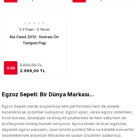
0.0 Puan - 0 Yorum
Kia Ceed 2012- Sonrası Ön
Tampon Flap
5.000,00 TL
%40
2.999,00 TL
Egzoz Sepeti: Bir Dünya Markası...
Egzoz Sepeti olarak araçlarınıza hem performans hem de estetik
kazandıracak çözümler sunuyoruz. Egzoz uçları, varex egzoz sistemleri,
krom borular, downpipe ve body kit çeşitlerimiz ile hem satış hem de
profesyonel montaj hizmeti veriyoruz. Ayrıca binek ve ticari egzozlar,
dayanıklı egzoz parçaları, uzun ömürlü partikül filtre ve katalitik konvertör
seçenekleriyle aracınızın ihtiyacına en uygun çözümleri sağlıyoruz.