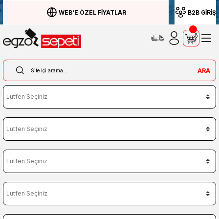
WEB'E ÖZEL FİYATLAR
B2B GİRİŞ
ARA