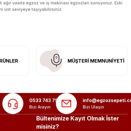
lı ağır vasıta egzoz ve iş makinası egzozları sunuyoruz. Eski
ni üst seviyeye taşıyabilirsiniz.
n her yerine güvenli kargo ile teslimat gerçekleştiriyoruz.
RÜNLER
MÜŞTERİ MEMNUNİYETİ
0533 743 75 56
info@egzozsepeti.
Bizi Arayın
Bizi Ulaşın
Bültenimize Kayıt Olmak İster
misiniz?