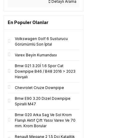
Detaylı Arama
En Populer Olanlar
Volkswagen Golf 6 Susturucu
Görümümlü Son İptal
Varex Beyin Kumandası
Bmw G21 3.20İ 1.6 Spor Cat
Downpipe B46 / B48 2016 > 2023
Havşalı
Chevrolet Cruze Downpipe
Bmw E90 3.20 Dizel Downpipe
Spiralli M47
Bmw G20 Arka Sag Ve Sol Krom
Flanşlı Aktif Çift Yassı Varex Ve 70
mm. Krom Borular
Renault Megane 2 1.5 Dci Katalitik