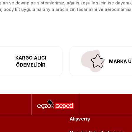
arı ve downpipe sistemlerimiz, ağır iş koşulları için ise dayanık
lir, body kit uygulamalarıyla aracınızın tasarımını ve aerodinamisi
l’daki montaj merkezimizde profesyonel montaj yapıyor, Türkiye’ni
KARGO ALICI
MARKA Ü
ÖDEMELİDİR
Alışveriş