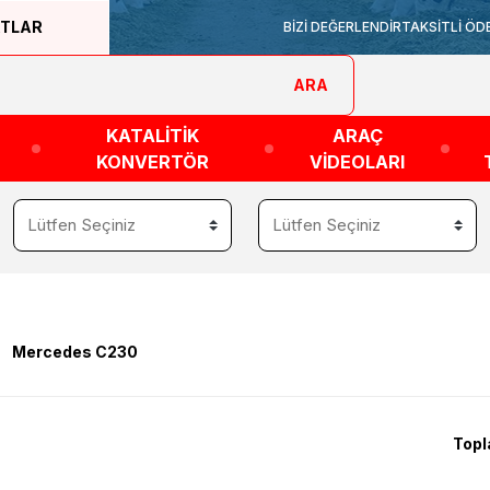
ATLAR
BİZİ DEĞERLENDİR
TAKSİTLİ ÖD
ARA
KATALİTİK
ARAÇ
KONVERTÖR
VİDEOLARI
Mercedes C230
Topl