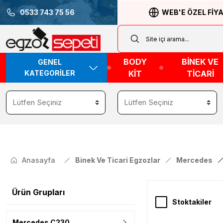
0533 743 75 56
WEB'E ÖZEL FİY
BODY
BİNEK VE
GENEL
KATEGORİLER
KİT
TİCARİ
Anasayfa
Binek Ve Ticari Egzozlar
Mercedes
Ürün Grupları
Stoktakiler
Mercedes C230