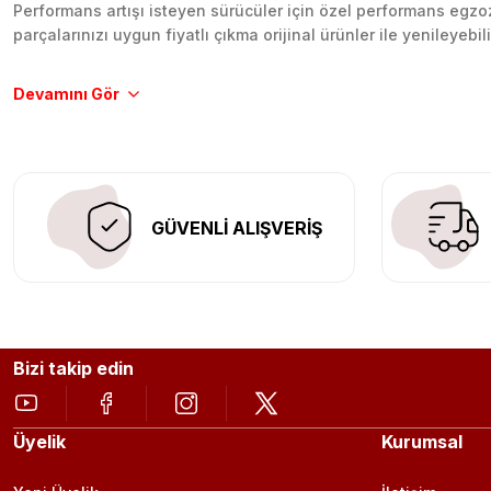
Performans artışı isteyen sürücüler için özel performans egzozl
parçalarınızı uygun fiyatlı çıkma orijinal ürünler ile yenileyebi
Tüm ürünlerimiz orijinal, dayanıklı ve uzun ömürlüdür. İstanbu
Aracınıza değer katmak için doğru adres: Egzoz Sepeti.
GÜVENLİ ALIŞVERİŞ
Bizi takip edin
Üyelik
Kurumsal