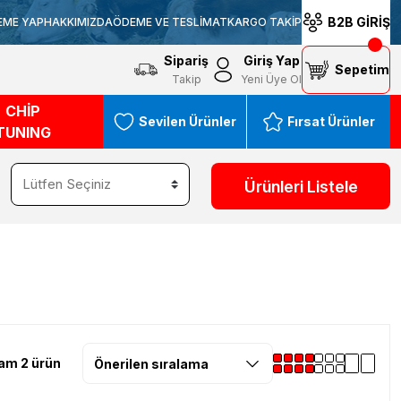
B2B GİRİŞ
EME YAP
HAKKIMIZDA
ÖDEME VE TESLİMAT
KARGO TAKİP
Sipariş
Giriş Yap
Sepetim
Takip
Yeni Üye Ol
CHİP
Sevilen Ürünler
Fırsat Ürünler
TUNING
Ürünleri Listele
am 2 ürün