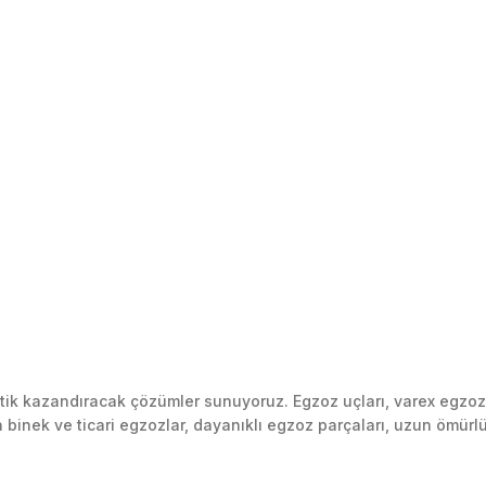
k kazandıracak çözümler sunuyoruz. Egzoz uçları, varex egzoz si
inek ve ticari egzozlar, dayanıklı egzoz parçaları, uzun ömürlü p