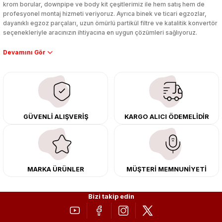
krom borular, downpipe ve body kit çeşitlerimiz ile hem satış hem de
profesyonel montaj hizmeti veriyoruz. Ayrıca binek ve ticari egzozlar,
dayanıklı egzoz parçaları, uzun ömürlü partikül filtre ve katalitik konvertör
seçenekleriyle aracınızın ihtiyacına en uygun çözümleri sağlıyoruz.
Performans artışı isteyen sürücüler için özel performans egzozları ve
downpipe sistemlerimiz, ağır iş koşulları için ise dayanıklı ağır vasıta
egzoz ve iş makinası egzozları sunuyoruz. Eski parçalarınızı uygun fiyatlı
çıkma orijinal ürünler ile yenileyebilir, body kit uygulamalarıyla aracınızın
tasarımını ve aerodinamisini üst seviyeye taşıyabilirsiniz.
Tüm ürünlerimiz orijinal, dayanıklı ve uzun ömürlüdür. İstanbul’daki montaj
GÜVENLİ ALIŞVERİŞ
KARGO ALICI ÖDEMELİDİR
merkezimizde profesyonel montaj yapıyor, Türkiye’nin her yerine güvenli
kargo ile teslimat gerçekleştiriyoruz. Aracınıza değer katmak için doğru
adres: Egzoz Sepeti.
MARKA ÜRÜNLER
MÜŞTERİ MEMNUNİYETİ
Bizi takip edin