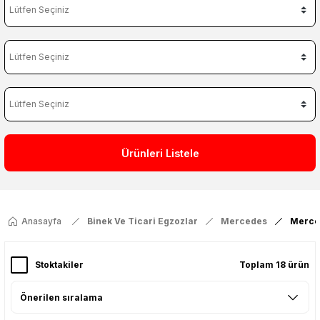
Ürünleri Listele
Anasayfa
Binek Ve Ticari Egzozlar
Mercedes
Merce
Stoktakiler
Toplam 18 ürün