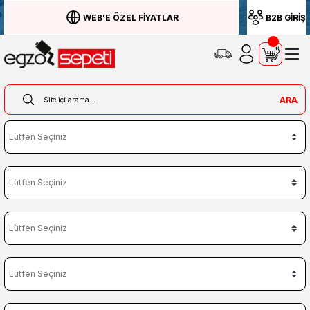
WEB'E ÖZEL FİYATLAR
B2B GİRİŞ
ARA