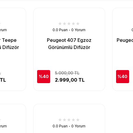
orum
0.0 Puan - 0 Yorum
r Teepe
Peugeot 407 Egzoz
Peugeo
 Difüzör
Görünümlü Difüzör
L
5.000,00 TL
%40
%40
 TL
2.999,00 TL
orum
0.0 Puan - 0 Yorum