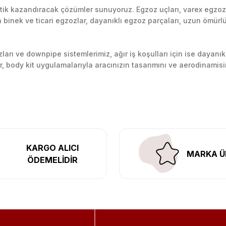
k kazandıracak çözümler sunuyoruz. Egzoz uçları, varex egzoz si
inek ve ticari egzozlar, dayanıklı egzoz parçaları, uzun ömürlü p
arı ve downpipe sistemlerimiz, ağır iş koşulları için ise dayanık
lir, body kit uygulamalarıyla aracınızın tasarımını ve aerodinamisi
l’daki montaj merkezimizde profesyonel montaj yapıyor, Türkiye’ni
KARGO ALICI
MARKA Ü
ÖDEMELİDİR