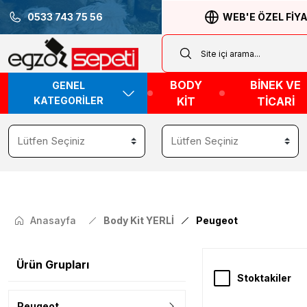
0533 743 75 56
WEB'E ÖZEL FİY
BODY
BİNEK VE
GENEL
KATEGORİLER
KİT
TİCARİ
Anasayfa
Body Kit YERLİ
Peugeot
Ürün Grupları
Stoktakiler
Peugeot