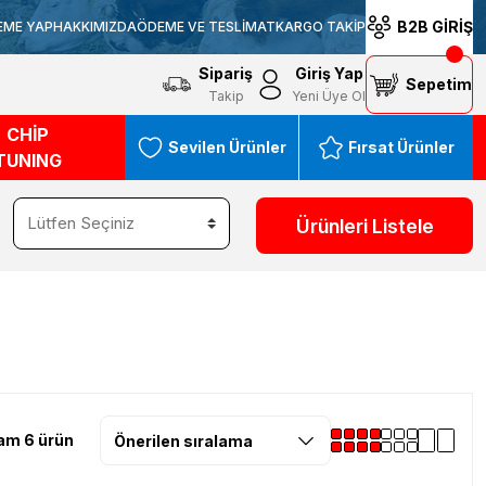
B2B GİRİŞ
EME YAP
HAKKIMIZDA
ÖDEME VE TESLİMAT
KARGO TAKİP
Sipariş
Giriş Yap
Sepetim
Takip
Yeni Üye Ol
CHİP
Sevilen Ürünler
Fırsat Ürünler
TUNING
Ürünleri Listele
am 6 ürün