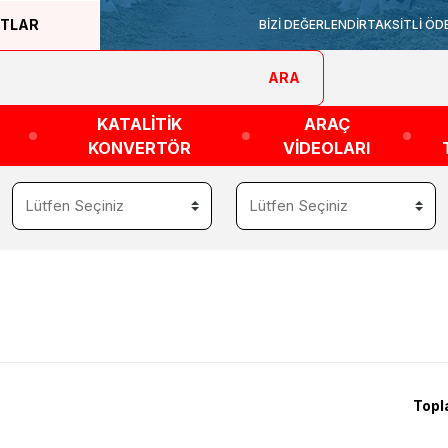
ATLAR
BİZİ DEĞERLENDİR
TAKSİTLİ ÖD
ARA
KATALİTİK
ARAÇ
KONVERTÖR
VİDEOLARI
Topl