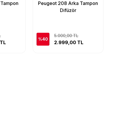
 Tampon
Peugeot 208 Arka Tampon
Difüzör
L
5.000,00 TL
%40
 TL
2.999,00 TL