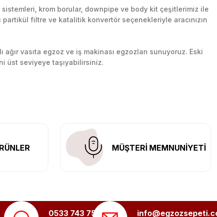
stemleri, krom borular, downpipe ve body kit çeşitlerimiz ile
artikül filtre ve katalitik konvertör seçenekleriyle aracınızın
lı ağır vasıta egzoz ve iş makinası egzozları sunuyoruz. Eski
ni üst seviyeye taşıyabilirsiniz.
n her yerine güvenli kargo ile teslimat gerçekleştiriyoruz.
RÜNLER
MÜŞTERİ MEMNUNİYETİ
0533 743 75 56
info@egzozsepeti.