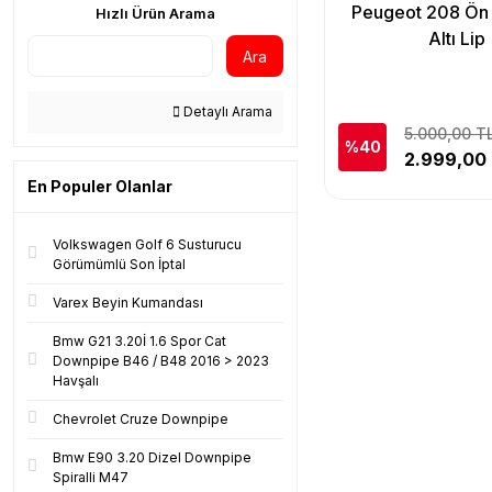
Peugeot 208 Ön
Hızlı Ürün Arama
Altı Lip
Ara
Detaylı Arama
5.000,00 T
%40
2.999,00
En Populer Olanlar
Volkswagen Golf 6 Susturucu
Görümümlü Son İptal
Varex Beyin Kumandası
Bmw G21 3.20İ 1.6 Spor Cat
Downpipe B46 / B48 2016 > 2023
Havşalı
Chevrolet Cruze Downpipe
Bmw E90 3.20 Dizel Downpipe
Spiralli M47