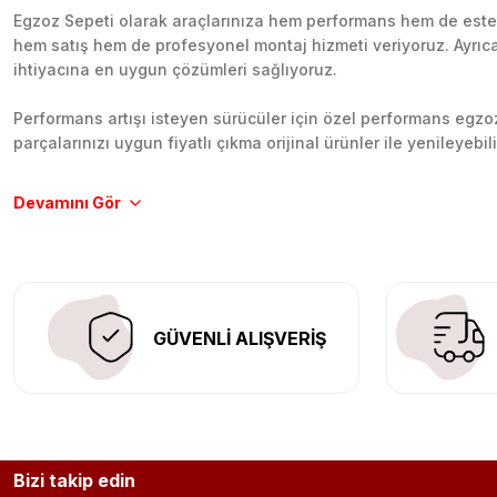
Egzoz Sepeti olarak araçlarınıza hem performans hem de esteti
hem satış hem de profesyonel montaj hizmeti veriyoruz. Ayrıca b
ihtiyacına en uygun çözümleri sağlıyoruz.
Performans artışı isteyen sürücüler için özel performans egzozl
parçalarınızı uygun fiyatlı çıkma orijinal ürünler ile yenileyebi
Tüm ürünlerimiz orijinal, dayanıklı ve uzun ömürlüdür. İstanbu
Aracınıza değer katmak için doğru adres: Egzoz Sepeti.
GÜVENLİ ALIŞVERİŞ
Bizi takip edin