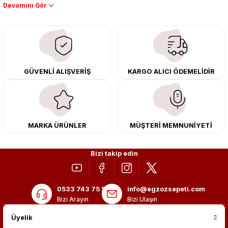
Performans artışı isteyen sürücüler için özel performans egzozları ve
downpipe sistemlerimiz, ağır iş koşulları için ise dayanıklı ağır vasıta
egzoz ve iş makinası egzozları sunuyoruz. Eski parçalarınızı uygun fiyatlı
çıkma orijinal ürünler ile yenileyebilir, body kit uygulamalarıyla aracınızın
tasarımını ve aerodinamisini üst seviyeye taşıyabilirsiniz.
Tüm ürünlerimiz orijinal, dayanıklı ve uzun ömürlüdür. İstanbul’daki montaj
GÜVENLİ ALIŞVERİŞ
KARGO ALICI ÖDEMELİDİR
merkezimizde profesyonel montaj yapıyor, Türkiye’nin her yerine güvenli
kargo ile teslimat gerçekleştiriyoruz. Aracınıza değer katmak için doğru
adres: Egzoz Sepeti.
MARKA ÜRÜNLER
MÜŞTERİ MEMNUNİYETİ
Bizi takip edin
0533 743 75 56
info@egzozsepeti.com
Bizi Arayın
Bizi Ulaşın
Üyelik