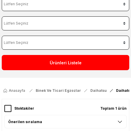
Ürünleri Listele
Anasayfa
Binek Ve Ticari Egzozlar
Daihatsu
Daihats
Stoktakiler
Toplam 1 ürün