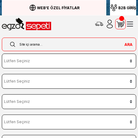
WEB'E ÖZEL FİYATLAR
B2B GİRİŞ
ARA