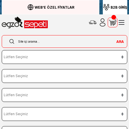
WEB'E ÖZEL FİYATLAR
B2B GİRİŞ
ARA