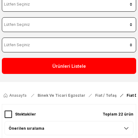
Ürünleri Listele
Anasayfa
Binek Ve Ticari Egzozlar
Fiat / Tofaş
Fiat 
Stoktakiler
Toplam 22 ürün