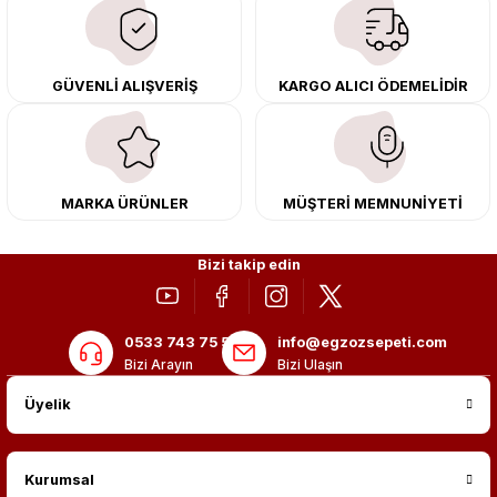
çıkma orijinal ürünler ile yenileyebilir, body kit uygulamalarıyla aracınızın
tasarımını ve aerodinamisini üst seviyeye taşıyabilirsiniz.
Tüm ürünlerimiz orijinal, dayanıklı ve uzun ömürlüdür. İstanbul’daki montaj
GÜVENLİ ALIŞVERİŞ
KARGO ALICI ÖDEMELİDİR
merkezimizde profesyonel montaj yapıyor, Türkiye’nin her yerine güvenli
kargo ile teslimat gerçekleştiriyoruz. Aracınıza değer katmak için doğru
adres: Egzoz Sepeti.
MARKA ÜRÜNLER
MÜŞTERİ MEMNUNİYETİ
Bizi takip edin
0533 743 75 56
info@egzozsepeti.com
Bizi Arayın
Bizi Ulaşın
Üyelik
Kurumsal