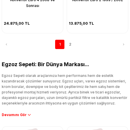
Sonrası
24.875,00 TL
13.875,00 TL
1
2
Egzoz Sepeti: Bir Dünya Markası...
Egzoz Sepeti olarak araçlarınıza hem performans hem de estetik
kazandıracak çözümler sunuyoruz. Egzoz uçları, varex egzoz sistemleri,
krom borular, downpipe ve body kit çeşitlerimiz ile hem satış hem de
profesyonel montaj hizmeti veriyoruz. Ayrıca binek ve ticari egzozlar,
dayanıklı egzoz parçaları, uzun ömürlü partikül filtre ve katalitik konvertör
seçenekleriyle aracınızın ihtiyacına en uygun çözümleri sağlıyoruz.
Performans artışı isteyen sürücüler için özel performans egzozları ve
downpipe sistemlerimiz, ağır iş koşulları için ise dayanıklı ağır vasıta
egzoz ve iş makinası egzozları sunuyoruz. Eski parçalarınızı uygun fiyatlı