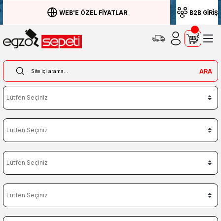
WEB'E ÖZEL FİYATLAR
B2B GİRİŞ
ARA