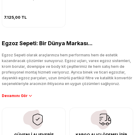
7.125,00 TL
Egzoz Sepeti: Bir Dünya Markası...
Egzoz Sepeti olarak araçlarınıza hem performans hem de estetik
kazandıracak çözümler sunuyoruz. Egzoz uçları, varex egzoz sistemleri,
krom borular, downpipe ve body kit çeşitlerimiz ile hem satış hem de
profesyonel montaj hizmeti veriyoruz. Ayrıca binek ve ticari egzozlar,
dayanıklı egzoz parçaları, uzun ömürlü partikül filtre ve katalitik konvertör
seçenekleriyle aracınızın ihtiyacına en uygun çözümleri sağlıyoruz.
Performans artışı isteyen sürücüler için özel performans egzozları ve
downpipe sistemlerimiz, ağır iş koşulları için ise dayanıklı ağır vasıta
egzoz ve iş makinası egzozları sunuyoruz. Eski parçalarınızı uygun fiyatlı
çıkma orijinal ürünler ile yenileyebilir, body kit uygulamalarıyla aracınızın
tasarımını ve aerodinamisini üst seviyeye taşıyabilirsiniz.
Tüm ürünlerimiz orijinal, dayanıklı ve uzun ömürlüdür. İstanbul’daki montaj
GÜVENLİ ALIŞVERİŞ
KARGO ALICI ÖDEMELİDİR