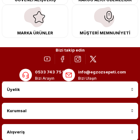
merkezimizde profesyonel montaj yapıyor, Türkiye’nin her yerine güvenli
kargo ile teslimat gerçekleştiriyoruz. Aracınıza değer katmak için doğru
adres: Egzoz Sepeti.
MARKA ÜRÜNLER
MÜŞTERİ MEMNUNİYETİ
Bizi takip edin
0533 743 75 56
info@egzozsepeti.com
Bizi Arayın
Bizi Ulaşın
Üyelik
Kurumsal
Alışveriş