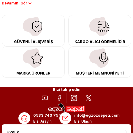
Performans artışı isteyen sürücüler için özel performans egzozları ve
downpipe sistemlerimiz, ağır iş koşulları için ise dayanıklı ağır vasıta
egzoz ve iş makinası egzozları sunuyoruz. Eski parçalarınızı uygun fiyatlı
çıkma orijinal ürünler ile yenileyebilir, body kit uygulamalarıyla aracınızın
tasarımını ve aerodinamisini üst seviyeye taşıyabilirsiniz.
Tüm ürünlerimiz orijinal, dayanıklı ve uzun ömürlüdür. İstanbul’daki montaj
GÜVENLİ ALIŞVERİŞ
KARGO ALICI ÖDEMELİDİR
merkezimizde profesyonel montaj yapıyor, Türkiye’nin her yerine güvenli
kargo ile teslimat gerçekleştiriyoruz. Aracınıza değer katmak için doğru
adres: Egzoz Sepeti.
MARKA ÜRÜNLER
MÜŞTERİ MEMNUNİYETİ
Bizi takip edin
0533 743 75 56
info@egzozsepeti.com
Bizi Arayın
Bizi Ulaşın
Üyelik