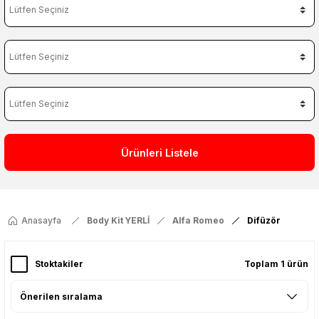
Ürünleri Listele
Anasayfa
Body Kit YERLİ
Alfa Romeo
Difüzör
Stoktakiler
Toplam 1 ürün