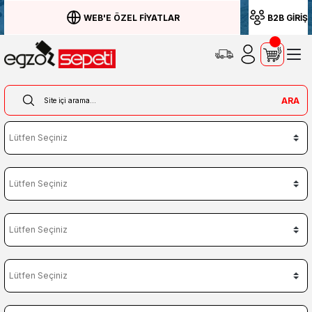
WEB'E ÖZEL FİYATLAR
B2B GİRİŞ
ARA