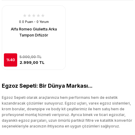
0.0 Puan - 0 Yorum
Alfa Romeo Giulietta Arka
Tampon Difüzör
5.000,00 TL
%40
2.999,00 TL
Egzoz Sepeti: Bir Dünya Markası...
Egzoz Sepeti olarak araçlarınıza hem performans hem de estetik
kazandıracak çözümler sunuyoruz. Egzoz uçları, varex egzoz sistemleri,
krom borular, downpipe ve body kit çeşitlerimiz ile hem satış hem de
profesyonel montaj hizmeti veriyoruz. Ayrıca binek ve ticari egzozlar,
dayanıklı egzoz parçaları, uzun ömürlü partikül filtre ve katalitik konvertör
seçenekleriyle aracınızın ihtiyacına en uygun çözümleri sağlıyoruz.