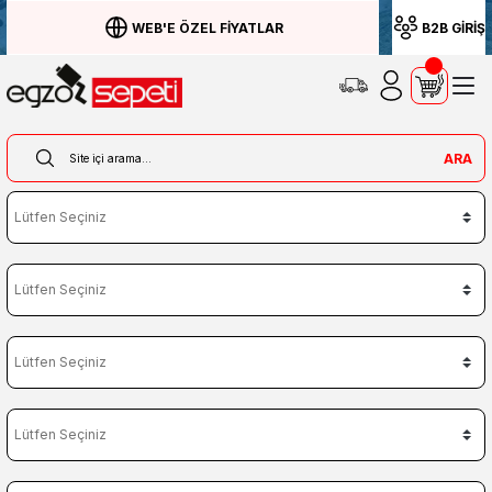
WEB'E ÖZEL FİYATLAR
B2B GİRİŞ
ARA