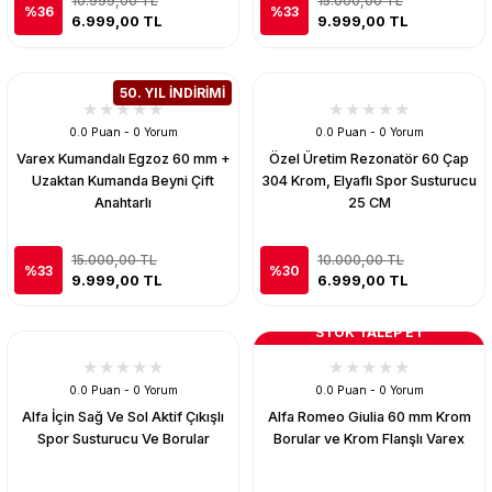
10.999,00 TL
15.000,00 TL
%36
%33
6.999,00 TL
9.999,00 TL
50. YIL İNDİRİMİ
0.0 Puan - 0 Yorum
0.0 Puan - 0 Yorum
Varex Kumandalı Egzoz 60 mm +
Özel Üretim Rezonatör 60 Çap
Uzaktan Kumanda Beyni Çift
304 Krom, Elyaflı Spor Susturucu
Anahtarlı
25 CM
15.000,00 TL
10.000,00 TL
%33
%30
9.999,00 TL
6.999,00 TL
STOK TALEP ET
0.0 Puan - 0 Yorum
0.0 Puan - 0 Yorum
Alfa İçin Sağ Ve Sol Aktif Çıkışlı
Alfa Romeo Giulia 60 mm Krom
Spor Susturucu Ve Borular
Borular ve Krom Flanşlı Varex