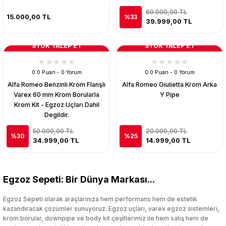
60.000,00 TL
15.000,00 TL
%33
39.999,00 TL
STOK TALEP ET
STOK TALEP ET
0.0 Puan - 0 Yorum
0.0 Puan - 0 Yorum
Alfa Romeo Benzinli Krom Flanşlı
Alfa Romeo Giulietta Krom Arka
Varex 60 mm Krom Borularla
Y Pipe
Krom Kit - Egzoz Uçları Dahil
Degildir.
50.000,00 TL
20.000,00 TL
%30
%25
34.999,00 TL
14.999,00 TL
Egzoz Sepeti: Bir Dünya Markası...
Egzoz Sepeti olarak araçlarınıza hem performans hem de estetik
kazandıracak çözümler sunuyoruz. Egzoz uçları, varex egzoz sistemleri,
krom borular, downpipe ve body kit çeşitlerimiz ile hem satış hem de