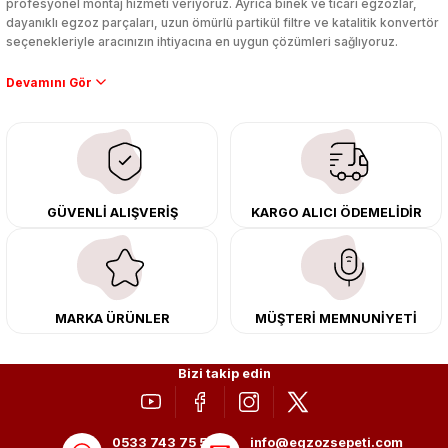
profesyonel montaj hizmeti veriyoruz. Ayrıca binek ve ticari egzozlar,
dayanıklı egzoz parçaları, uzun ömürlü partikül filtre ve katalitik konvertör
seçenekleriyle aracınızın ihtiyacına en uygun çözümleri sağlıyoruz.
Performans artışı isteyen sürücüler için özel performans egzozları ve
downpipe sistemlerimiz, ağır iş koşulları için ise dayanıklı ağır vasıta
egzoz ve iş makinası egzozları sunuyoruz. Eski parçalarınızı uygun fiyatlı
çıkma orijinal ürünler ile yenileyebilir, body kit uygulamalarıyla aracınızın
tasarımını ve aerodinamisini üst seviyeye taşıyabilirsiniz.
Tüm ürünlerimiz orijinal, dayanıklı ve uzun ömürlüdür. İstanbul’daki montaj
GÜVENLİ ALIŞVERİŞ
KARGO ALICI ÖDEMELİDİR
merkezimizde profesyonel montaj yapıyor, Türkiye’nin her yerine güvenli
kargo ile teslimat gerçekleştiriyoruz. Aracınıza değer katmak için doğru
adres: Egzoz Sepeti.
MARKA ÜRÜNLER
MÜŞTERİ MEMNUNİYETİ
Bizi takip edin
0533 743 75 56
info@egzozsepeti.com