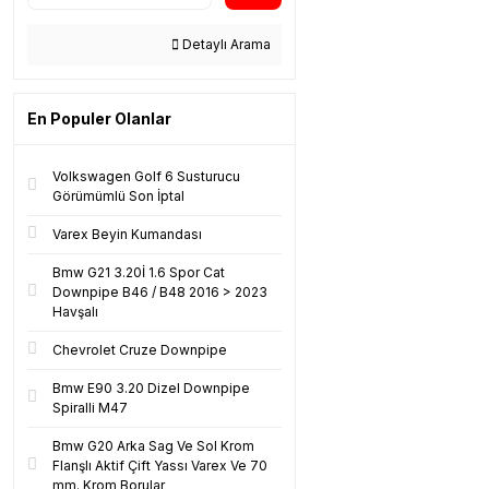
Detaylı Arama
En Populer Olanlar
Volkswagen Golf 6 Susturucu
Görümümlü Son İptal
Varex Beyin Kumandası
Bmw G21 3.20İ 1.6 Spor Cat
Downpipe B46 / B48 2016 > 2023
Havşalı
Chevrolet Cruze Downpipe
Bmw E90 3.20 Dizel Downpipe
Spiralli M47
Bmw G20 Arka Sag Ve Sol Krom
Flanşlı Aktif Çift Yassı Varex Ve 70
mm. Krom Borular