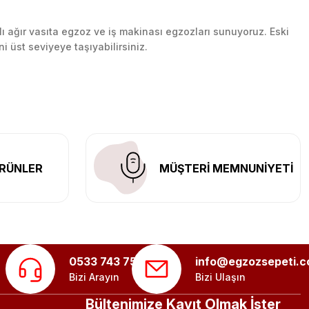
lı ağır vasıta egzoz ve iş makinası egzozları sunuyoruz. Eski
ni üst seviyeye taşıyabilirsiniz.
n her yerine güvenli kargo ile teslimat gerçekleştiriyoruz.
RÜNLER
MÜŞTERİ MEMNUNİYETİ
0533 743 75 56
info@egzozsepeti.
Bizi Arayın
Bizi Ulaşın
Bültenimize Kayıt Olmak İster