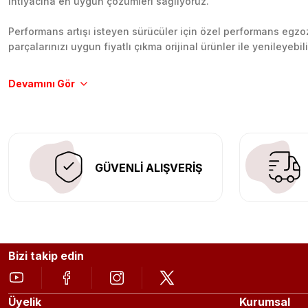
ihtiyacına en uygun çözümleri sağlıyoruz.
Performans artışı isteyen sürücüler için özel performans egzozl
parçalarınızı uygun fiyatlı çıkma orijinal ürünler ile yenileyebi
Tüm ürünlerimiz orijinal, dayanıklı ve uzun ömürlüdür. İstanbu
Aracınıza değer katmak için doğru adres: Egzoz Sepeti.
GÜVENLİ ALIŞVERİŞ
Bizi takip edin
Üyelik
Kurumsal