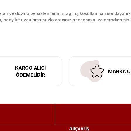
arı ve downpipe sistemlerimiz, ağır iş koşulları için ise dayanık
lir, body kit uygulamalarıyla aracınızın tasarımını ve aerodinamisi
l’daki montaj merkezimizde profesyonel montaj yapıyor, Türkiye’ni
KARGO ALICI
MARKA Ü
ÖDEMELİDİR
Alışveriş