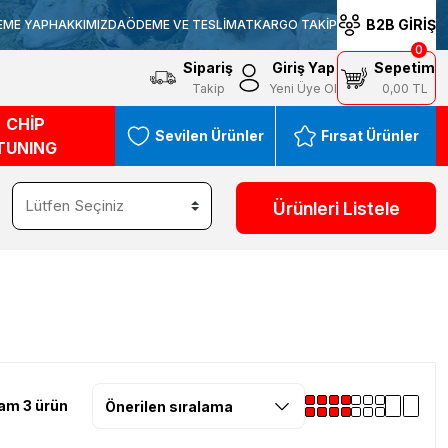
B2B GİRİŞ
EME YAP
HAKKIMIZDA
ÖDEME VE TESLİMAT
KARGO TAKİP
0
Sipariş
Giriş Yap
Sepetim
Takip
Yeni Üye Ol
0,00 TL
CHİP
Sevilen Ürünler
Fırsat Ürünler
TUNING
Ürünleri Listele
am 3 ürün