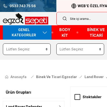
0533 743 75 56
WEB'E ÖZEL FİY
BODY
BİNEK VE
GENEL
KATEGORİLER
KİT
TİCARİ
Anasayfa
Binek Ve Ticari Egzozlar
Land Rover
Ürün Grupları
Stoktakiler
Land Rover Defender