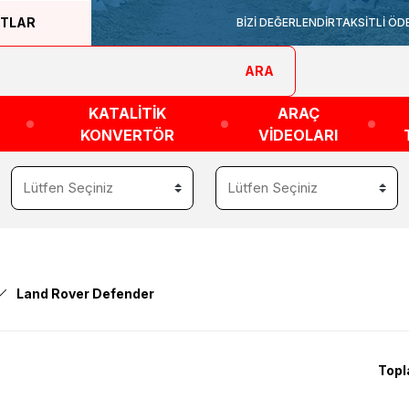
ATLAR
BİZİ DEĞERLENDİR
TAKSİTLİ ÖD
ARA
KATALİTİK
ARAÇ
KONVERTÖR
VİDEOLARI
Land Rover Defender
Topl