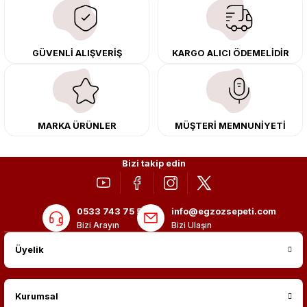
çıkma orijinal ürünler ile yenileyebilir, body kit uygulamalarıyla aracınızın
tasarımını ve aerodinamisini üst seviyeye taşıyabilirsiniz.
Tüm ürünlerimiz orijinal, dayanıklı ve uzun ömürlüdür. İstanbul’daki montaj
GÜVENLİ ALIŞVERİŞ
KARGO ALICI ÖDEMELİDİR
merkezimizde profesyonel montaj yapıyor, Türkiye’nin her yerine güvenli
kargo ile teslimat gerçekleştiriyoruz. Aracınıza değer katmak için doğru
adres: Egzoz Sepeti.
MARKA ÜRÜNLER
MÜŞTERİ MEMNUNİYETİ
Bizi takip edin
0533 743 75 56
info@egzozsepeti.com
Bizi Arayın
Bizi Ulaşın
Üyelik
Kurumsal