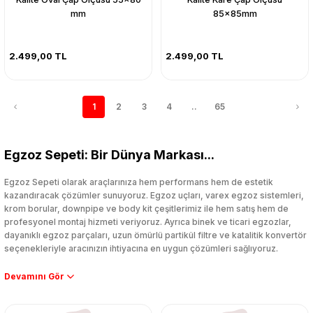
mm
85x85mm
2.499,00 TL
2.499,00 TL
1
2
3
4
..
65
Egzoz Sepeti: Bir Dünya Markası...
Egzoz Sepeti olarak araçlarınıza hem performans hem de estetik
kazandıracak çözümler sunuyoruz. Egzoz uçları, varex egzoz sistemleri,
krom borular, downpipe ve body kit çeşitlerimiz ile hem satış hem de
profesyonel montaj hizmeti veriyoruz. Ayrıca binek ve ticari egzozlar,
dayanıklı egzoz parçaları, uzun ömürlü partikül filtre ve katalitik konvertör
seçenekleriyle aracınızın ihtiyacına en uygun çözümleri sağlıyoruz.
Performans artışı isteyen sürücüler için özel performans egzozları ve
downpipe sistemlerimiz, ağır iş koşulları için ise dayanıklı ağır vasıta
egzoz ve iş makinası egzozları sunuyoruz. Eski parçalarınızı uygun fiyatlı