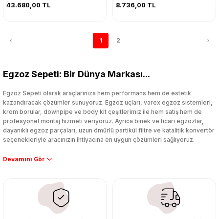
43.680,00 TL
8.736,00 TL
1
2
Egzoz Sepeti: Bir Dünya Markası...
Egzoz Sepeti olarak araçlarınıza hem performans hem de estetik
kazandıracak çözümler sunuyoruz. Egzoz uçları, varex egzoz sistemleri,
krom borular, downpipe ve body kit çeşitlerimiz ile hem satış hem de
profesyonel montaj hizmeti veriyoruz. Ayrıca binek ve ticari egzozlar,
dayanıklı egzoz parçaları, uzun ömürlü partikül filtre ve katalitik konvertör
seçenekleriyle aracınızın ihtiyacına en uygun çözümleri sağlıyoruz.
Performans artışı isteyen sürücüler için özel performans egzozları ve
downpipe sistemlerimiz, ağır iş koşulları için ise dayanıklı ağır vasıta
egzoz ve iş makinası egzozları sunuyoruz. Eski parçalarınızı uygun fiyatlı
çıkma orijinal ürünler ile yenileyebilir, body kit uygulamalarıyla aracınızın
tasarımını ve aerodinamisini üst seviyeye taşıyabilirsiniz.
Tüm ürünlerimiz orijinal, dayanıklı ve uzun ömürlüdür. İstanbul’daki montaj