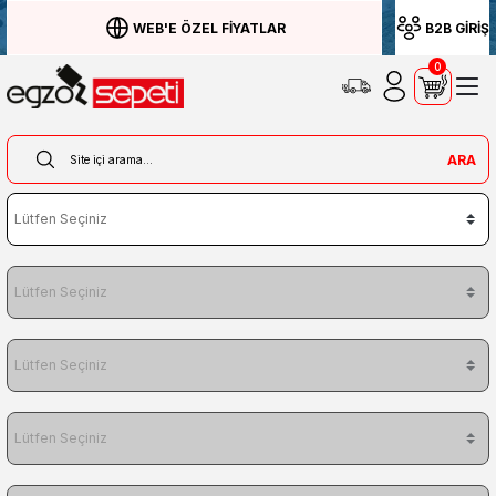
WEB'E ÖZEL FİYATLAR
B2B GİRİŞ
0
ARA