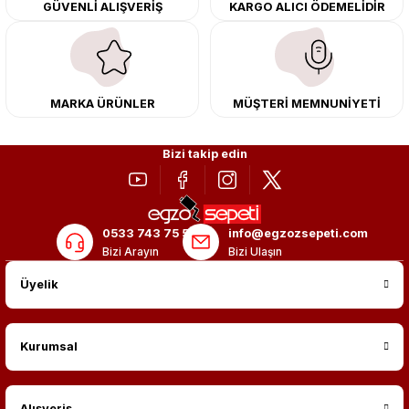
GÜVENLİ ALIŞVERİŞ
KARGO ALICI ÖDEMELİDİR
merkezimizde profesyonel montaj yapıyor, Türkiye’nin her yerine güvenli
kargo ile teslimat gerçekleştiriyoruz. Aracınıza değer katmak için doğru
adres: Egzoz Sepeti.
MARKA ÜRÜNLER
MÜŞTERİ MEMNUNİYETİ
Bizi takip edin
0533 743 75 56
info@egzozsepeti.com
Bizi Arayın
Bizi Ulaşın
Üyelik
Kurumsal
Alışveriş