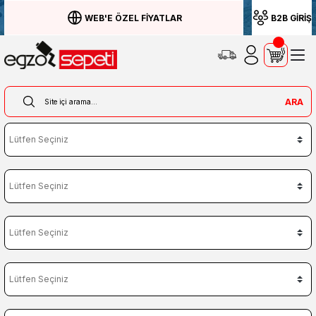
WEB'E ÖZEL FİYATLAR
B2B GİRİŞ
ARA