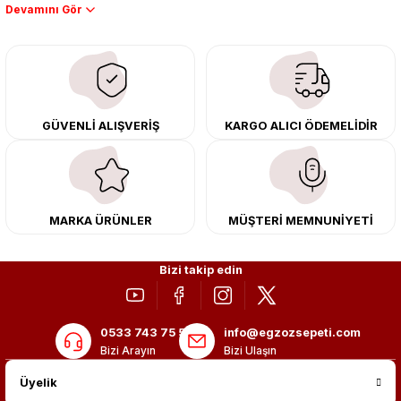
Performans artışı isteyen sürücüler için özel performans egzozları ve
downpipe sistemlerimiz, ağır iş koşulları için ise dayanıklı ağır vasıta
egzoz ve iş makinası egzozları sunuyoruz. Eski parçalarınızı uygun fiyatlı
çıkma orijinal ürünler ile yenileyebilir, body kit uygulamalarıyla aracınızın
tasarımını ve aerodinamisini üst seviyeye taşıyabilirsiniz.
Tüm ürünlerimiz orijinal, dayanıklı ve uzun ömürlüdür. İstanbul’daki montaj
GÜVENLİ ALIŞVERİŞ
KARGO ALICI ÖDEMELİDİR
merkezimizde profesyonel montaj yapıyor, Türkiye’nin her yerine güvenli
kargo ile teslimat gerçekleştiriyoruz. Aracınıza değer katmak için doğru
adres: Egzoz Sepeti.
MARKA ÜRÜNLER
MÜŞTERİ MEMNUNİYETİ
Bizi takip edin
0533 743 75 56
info@egzozsepeti.com
Bizi Arayın
Bizi Ulaşın
Üyelik