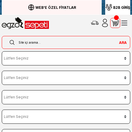
WEB'E ÖZEL FİYATLAR
B2B GİRİŞ
ARA