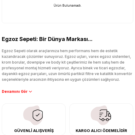
Ürün Bulunamadı.
Egzoz Sepeti: Bir Dünya Markası...
Egzoz Sepeti olarak araçlarınıza hem performans hem de estetik
kazandıracak çözümler sunuyoruz. Egzoz uçları, varex egzoz sistemleri,
krom borular, downpipe ve body kit çeşitlerimiz ile hem satış hem de
profesyonel montaj hizmeti veriyoruz. Ayrıca binek ve ticari egzozlar,
dayanıklı egzoz parçaları, uzun ömürlü partikül filtre ve katalitik konvertör
seçenekleriyle aracınızın ihtiyacına en uygun çözümleri sağlıyoruz.
Performans artışı isteyen sürücüler için özel performans egzozları ve
downpipe sistemlerimiz, ağır iş koşulları için ise dayanıklı ağır vasıta
egzoz ve iş makinası egzozları sunuyoruz. Eski parçalarınızı uygun fiyatlı
çıkma orijinal ürünler ile yenileyebilir, body kit uygulamalarıyla aracınızın
tasarımını ve aerodinamisini üst seviyeye taşıyabilirsiniz.
Tüm ürünlerimiz orijinal, dayanıklı ve uzun ömürlüdür. İstanbul’daki montaj
GÜVENLİ ALIŞVERİŞ
KARGO ALICI ÖDEMELİDİR
merkezimizde profesyonel montaj yapıyor, Türkiye’nin her yerine güvenli