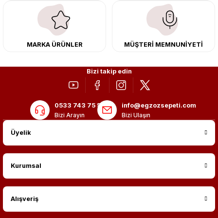
kargo ile teslimat gerçekleştiriyoruz. Aracınıza değer katmak için doğru
adres: Egzoz Sepeti.
MARKA ÜRÜNLER
MÜŞTERİ MEMNUNİYETİ
Bizi takip edin
0533 743 75 56
info@egzozsepeti.com
Bizi Arayın
Bizi Ulaşın
Üyelik
Kurumsal
Alışveriş