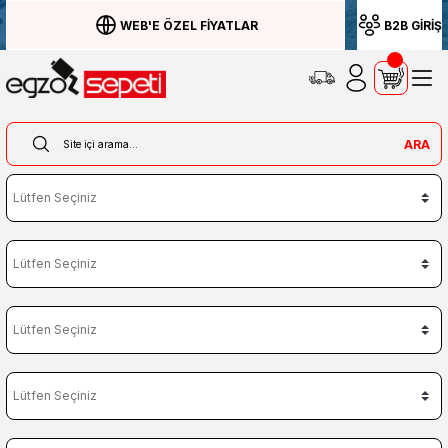
WEB'E ÖZEL FİYATLAR
B2B GİRİŞ
ARA