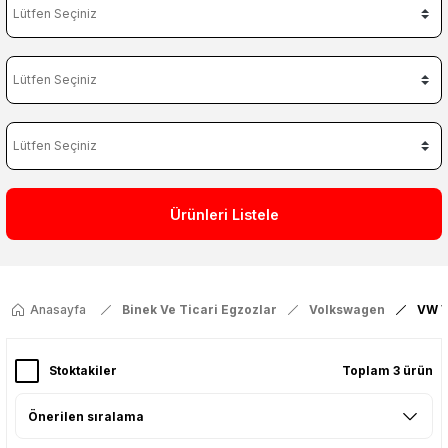
Ürünleri Listele
Anasayfa
Binek Ve Ticari Egzozlar
Volkswagen
VW Vo
Stoktakiler
Toplam 3 ürün