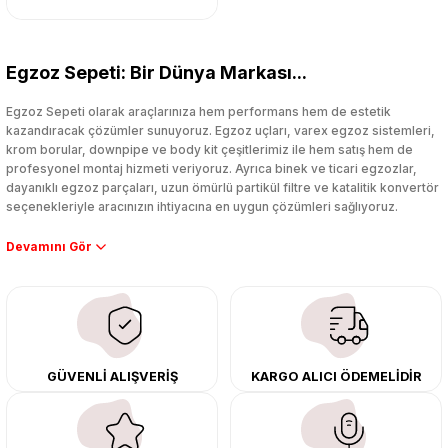
Egzoz Sepeti: Bir Dünya Markası...
Egzoz Sepeti olarak araçlarınıza hem performans hem de estetik
kazandıracak çözümler sunuyoruz. Egzoz uçları, varex egzoz sistemleri,
krom borular, downpipe ve body kit çeşitlerimiz ile hem satış hem de
profesyonel montaj hizmeti veriyoruz. Ayrıca binek ve ticari egzozlar,
dayanıklı egzoz parçaları, uzun ömürlü partikül filtre ve katalitik konvertör
seçenekleriyle aracınızın ihtiyacına en uygun çözümleri sağlıyoruz.
Performans artışı isteyen sürücüler için özel performans egzozları ve
downpipe sistemlerimiz, ağır iş koşulları için ise dayanıklı ağır vasıta
egzoz ve iş makinası egzozları sunuyoruz. Eski parçalarınızı uygun fiyatlı
çıkma orijinal ürünler ile yenileyebilir, body kit uygulamalarıyla aracınızın
tasarımını ve aerodinamisini üst seviyeye taşıyabilirsiniz.
Tüm ürünlerimiz orijinal, dayanıklı ve uzun ömürlüdür. İstanbul’daki montaj
GÜVENLİ ALIŞVERİŞ
KARGO ALICI ÖDEMELİDİR
merkezimizde profesyonel montaj yapıyor, Türkiye’nin her yerine güvenli
kargo ile teslimat gerçekleştiriyoruz. Aracınıza değer katmak için doğru
adres: Egzoz Sepeti.