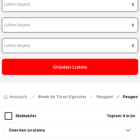
Ürünleri Listele
Anasayfa
Binek Ve Ticari Egzozlar
Peugeot
Peugeot
Stoktakiler
Toplam 4 ürün