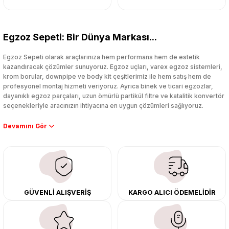
Egzoz Sepeti: Bir Dünya Markası...
Egzoz Sepeti olarak araçlarınıza hem performans hem de estetik
kazandıracak çözümler sunuyoruz. Egzoz uçları, varex egzoz sistemleri,
krom borular, downpipe ve body kit çeşitlerimiz ile hem satış hem de
profesyonel montaj hizmeti veriyoruz. Ayrıca binek ve ticari egzozlar,
dayanıklı egzoz parçaları, uzun ömürlü partikül filtre ve katalitik konvertör
seçenekleriyle aracınızın ihtiyacına en uygun çözümleri sağlıyoruz.
Performans artışı isteyen sürücüler için özel performans egzozları ve
downpipe sistemlerimiz, ağır iş koşulları için ise dayanıklı ağır vasıta
egzoz ve iş makinası egzozları sunuyoruz. Eski parçalarınızı uygun fiyatlı
çıkma orijinal ürünler ile yenileyebilir, body kit uygulamalarıyla aracınızın
tasarımını ve aerodinamisini üst seviyeye taşıyabilirsiniz.
Tüm ürünlerimiz orijinal, dayanıklı ve uzun ömürlüdür. İstanbul’daki montaj
GÜVENLİ ALIŞVERİŞ
KARGO ALICI ÖDEMELİDİR
merkezimizde profesyonel montaj yapıyor, Türkiye’nin her yerine güvenli
kargo ile teslimat gerçekleştiriyoruz. Aracınıza değer katmak için doğru
adres: Egzoz Sepeti.