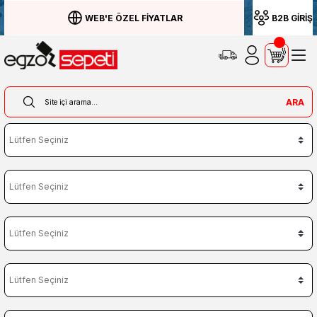
WEB'E ÖZEL FİYATLAR
B2B GİRİŞ
ARA