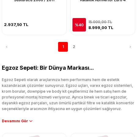
15.000,00 TL
2.937,50 TL
%40
8.999,00 TL
1
2
Egzoz Sepeti: Bir Dünya Markası...
Egzoz Sepeti olarak araçlarınıza hem performans hem de estetik
kazandıracak çözümler sunuyoruz. Egzoz uçları, varex egzoz sistemleri,
krom borular, downpipe ve body kit çeşitlerimiz ile hem satış hem de
profesyonel montaj hizmeti veriyoruz. Ayrıca binek ve ticari egzozlar,
dayanıklı egzoz parçaları, uzun ömürlü partikül filtre ve katalitik konvertör
seçenekleriyle aracınızın ihtiyacına en uygun çözümleri sağlıyoruz.
Performans artışı isteyen sürücüler için özel performans egzozları ve
downpipe sistemlerimiz, ağır iş koşulları için ise dayanıklı ağır vasıta
egzoz ve iş makinası egzozları sunuyoruz. Eski parçalarınızı uygun fiyatlı