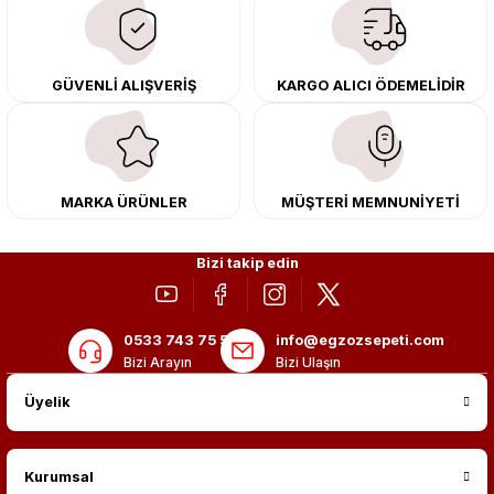
çıkma orijinal ürünler ile yenileyebilir, body kit uygulamalarıyla aracınızın
tasarımını ve aerodinamisini üst seviyeye taşıyabilirsiniz.
Tüm ürünlerimiz orijinal, dayanıklı ve uzun ömürlüdür. İstanbul’daki montaj
GÜVENLİ ALIŞVERİŞ
KARGO ALICI ÖDEMELİDİR
merkezimizde profesyonel montaj yapıyor, Türkiye’nin her yerine güvenli
kargo ile teslimat gerçekleştiriyoruz. Aracınıza değer katmak için doğru
adres: Egzoz Sepeti.
MARKA ÜRÜNLER
MÜŞTERİ MEMNUNİYETİ
Bizi takip edin
0533 743 75 56
info@egzozsepeti.com
Bizi Arayın
Bizi Ulaşın
Üyelik
Kurumsal