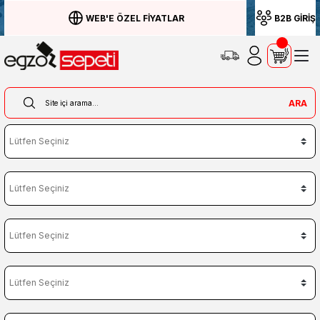
WEB'E ÖZEL FİYATLAR
B2B GİRİŞ
ARA