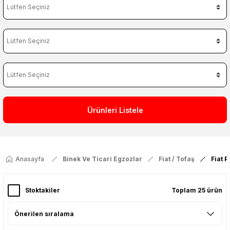
Ürünleri Listele
Anasayfa
Binek Ve Ticari Egzozlar
Fiat / Tofaş
Fiat 
Stoktakiler
Toplam 25 ürün