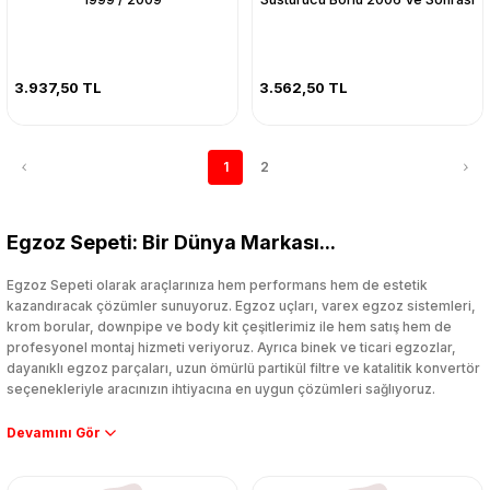
3.937,50 TL
3.562,50 TL
1
2
Egzoz Sepeti: Bir Dünya Markası...
Egzoz Sepeti olarak araçlarınıza hem performans hem de estetik
kazandıracak çözümler sunuyoruz. Egzoz uçları, varex egzoz sistemleri,
krom borular, downpipe ve body kit çeşitlerimiz ile hem satış hem de
profesyonel montaj hizmeti veriyoruz. Ayrıca binek ve ticari egzozlar,
dayanıklı egzoz parçaları, uzun ömürlü partikül filtre ve katalitik konvertör
seçenekleriyle aracınızın ihtiyacına en uygun çözümleri sağlıyoruz.
Performans artışı isteyen sürücüler için özel performans egzozları ve
downpipe sistemlerimiz, ağır iş koşulları için ise dayanıklı ağır vasıta
egzoz ve iş makinası egzozları sunuyoruz. Eski parçalarınızı uygun fiyatlı