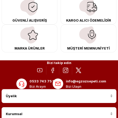
çıkma orijinal ürünler ile yenileyebilir, body kit uygulamalarıyla aracınızın
tasarımını ve aerodinamisini üst seviyeye taşıyabilirsiniz.
Tüm ürünlerimiz orijinal, dayanıklı ve uzun ömürlüdür. İstanbul’daki montaj
GÜVENLİ ALIŞVERİŞ
KARGO ALICI ÖDEMELİDİR
merkezimizde profesyonel montaj yapıyor, Türkiye’nin her yerine güvenli
kargo ile teslimat gerçekleştiriyoruz. Aracınıza değer katmak için doğru
adres: Egzoz Sepeti.
MARKA ÜRÜNLER
MÜŞTERİ MEMNUNİYETİ
Bizi takip edin
0533 743 75 56
info@egzozsepeti.com
Bizi Arayın
Bizi Ulaşın
Üyelik
Kurumsal