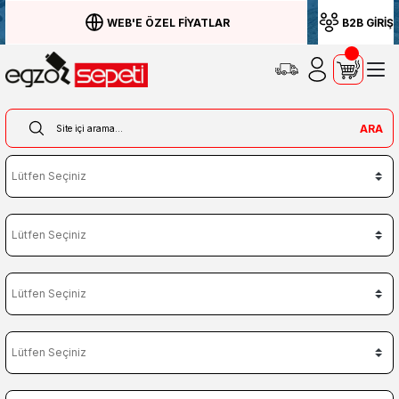
WEB'E ÖZEL FİYATLAR
B2B GİRİŞ
ARA