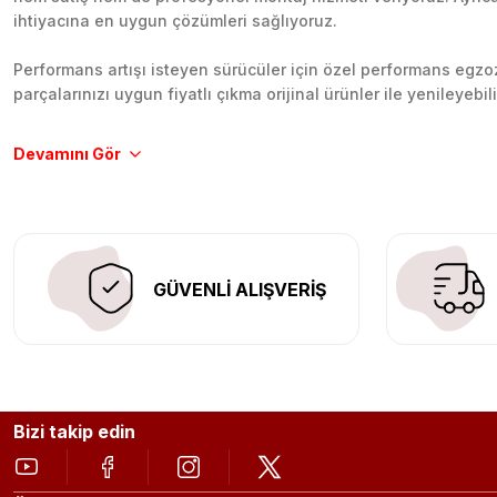
ihtiyacına en uygun çözümleri sağlıyoruz.
Performans artışı isteyen sürücüler için özel performans egzozl
parçalarınızı uygun fiyatlı çıkma orijinal ürünler ile yenileyebi
Tüm ürünlerimiz orijinal, dayanıklı ve uzun ömürlüdür. İstanbu
Aracınıza değer katmak için doğru adres: Egzoz Sepeti.
GÜVENLİ ALIŞVERİŞ
Bizi takip edin