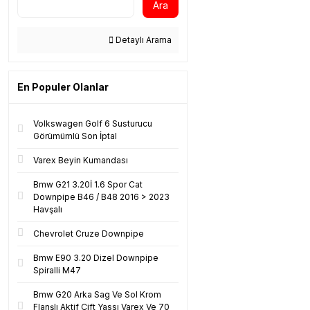
Ara
Detaylı Arama
En Populer Olanlar
Volkswagen Golf 6 Susturucu
Görümümlü Son İptal
Varex Beyin Kumandası
Bmw G21 3.20İ 1.6 Spor Cat
Downpipe B46 / B48 2016 > 2023
Havşalı
Chevrolet Cruze Downpipe
Bmw E90 3.20 Dizel Downpipe
Spiralli M47
Bmw G20 Arka Sag Ve Sol Krom
Flanşlı Aktif Çift Yassı Varex Ve 70