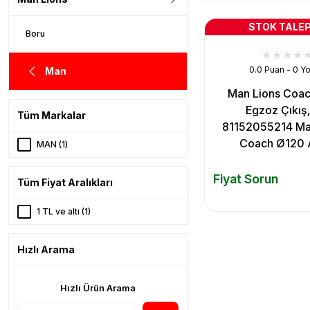
STOK TALEP
Boru
0.0 Puan - 0 Y
Man
Man Lions Coac
Egzoz Çıkış,
Tüm Markalar
81152055214 Ma
Coach Ø120 A
MAN (1)
Fiyat Sorun
Tüm Fiyat Aralıkları
1 TL ve altı (1)
Hızlı Arama
Hızlı Ürün Arama