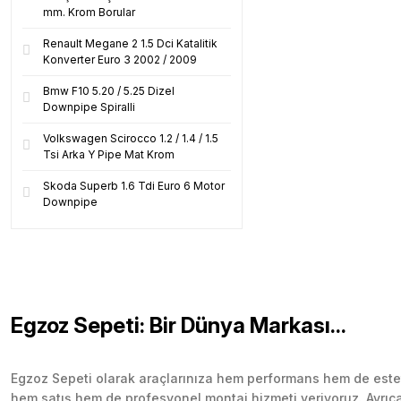
mm. Krom Borular
Renault Megane 2 1.5 Dci Katalitik
Konverter Euro 3 2002 / 2009
Bmw F10 5.20 / 5.25 Dizel
Downpipe Spiralli
Volkswagen Scirocco 1.2 / 1.4 / 1.5
Tsi Arka Y Pipe Mat Krom
Skoda Superb 1.6 Tdi Euro 6 Motor
Downpipe
Egzoz Sepeti: Bir Dünya Markası...
Egzoz Sepeti olarak araçlarınıza hem performans hem de esteti
hem satış hem de profesyonel montaj hizmeti veriyoruz. Ayrıca b