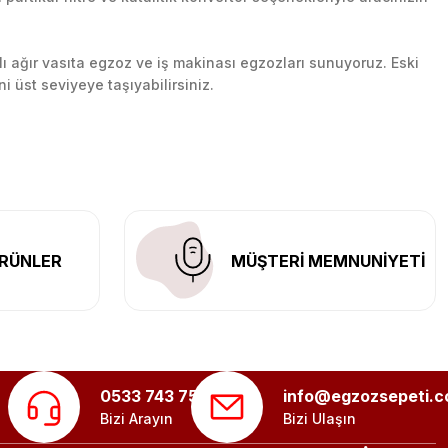
lı ağır vasıta egzoz ve iş makinası egzozları sunuyoruz. Eski
ni üst seviyeye taşıyabilirsiniz.
n her yerine güvenli kargo ile teslimat gerçekleştiriyoruz.
RÜNLER
MÜŞTERİ MEMNUNİYETİ
0533 743 75 56
info@egzozsepeti.
Bizi Arayın
Bizi Ulaşın