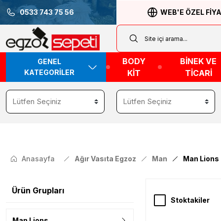
0533 743 75 56
WEB'E ÖZEL FİY
BODY
BİNEK VE
GENEL
KATEGORİLER
KİT
TİCARİ
Anasayfa
Ağır Vasıta Egzoz
Man
Man Lions
Ürün Grupları
Stoktakiler
Man Lions