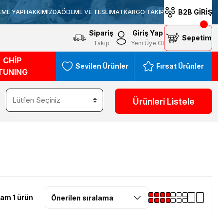
B2B GİRİŞ
EME YAP
HAKKIMIZDA
ÖDEME VE TESLİMAT
KARGO TAKİP
Sipariş
Giriş Yap
Sepetim
Takip
Yeni Üye Ol
CHİP
Sevilen Ürünler
Fırsat Ürünler
TUNING
Ürünleri Listele
am 1 ürün