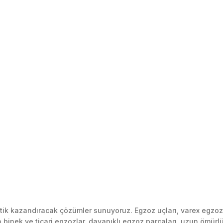
k kazandıracak çözümler sunuyoruz. Egzoz uçları, varex egzoz si
inek ve ticari egzozlar, dayanıklı egzoz parçaları, uzun ömürlü p