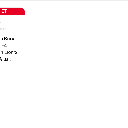
 ET
orum
h Boru,
 E4,
n Lion'S
lusi,