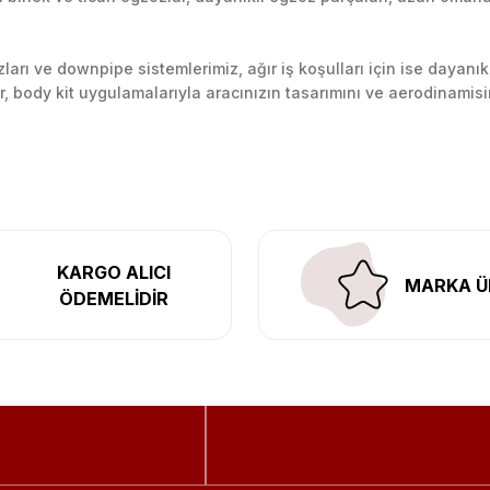
arı ve downpipe sistemlerimiz, ağır iş koşulları için ise dayanık
lir, body kit uygulamalarıyla aracınızın tasarımını ve aerodinamisi
l’daki montaj merkezimizde profesyonel montaj yapıyor, Türkiye’ni
KARGO ALICI
MARKA Ü
ÖDEMELİDİR