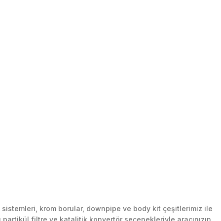
stemleri, krom borular, downpipe ve body kit çeşitlerimiz ile
artikül filtre ve katalitik konvertör seçenekleriyle aracınızın