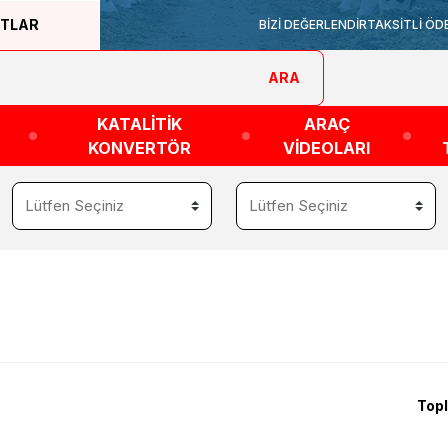
ATLAR
BİZİ DEĞERLENDİR
TAKSİTLİ ÖD
ARA
KATALİTİK
ARAÇ
KONVERTÖR
VİDEOLARI
Topl