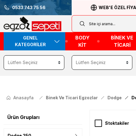
0533 743 75 56
WEB'E ÖZEL FİY
BODY
BİNEK VE
GENEL
KATEGORİLER
KİT
TİCARİ
Anasayfa
Binek Ve Ticari Egzozlar
Dodge
D
Ürün Grupları
Stoktakiler
Dodge 250