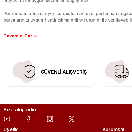
ihtiyacına en uygun çözümleri sağlıyoruz.
Performans artışı isteyen sürücüler için özel performans egzozl
parçalarınızı uygun fiyatlı çıkma orijinal ürünler ile yenileyebi
Tüm ürünlerimiz orijinal, dayanıklı ve uzun ömürlüdür. İstanbu
Aracınıza değer katmak için doğru adres: Egzoz Sepeti.
GÜVENLİ ALIŞVERİŞ
Bizi takip edin
Üyelik
Kurumsal