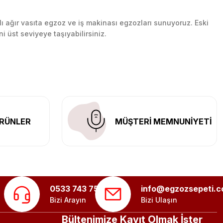
lı ağır vasıta egzoz ve iş makinası egzozları sunuyoruz. Eski
ni üst seviyeye taşıyabilirsiniz.
n her yerine güvenli kargo ile teslimat gerçekleştiriyoruz.
RÜNLER
MÜŞTERİ MEMNUNİYETİ
0533 743 75 56
info@egzozsepeti.
Bizi Arayın
Bizi Ulaşın
Bültenimize Kayıt Olmak İster