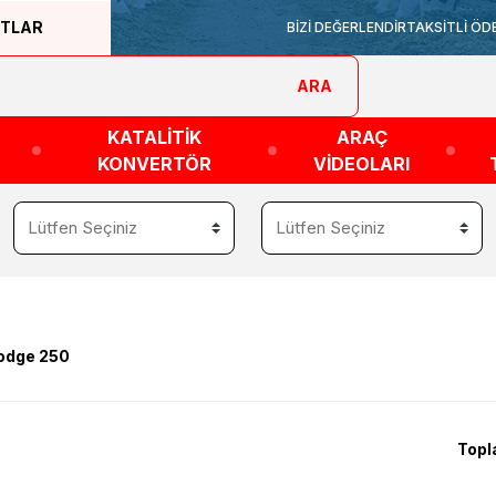
ATLAR
BİZİ DEĞERLENDİR
TAKSİTLİ ÖD
ARA
KATALİTİK
ARAÇ
KONVERTÖR
VİDEOLARI
odge 250
Topl