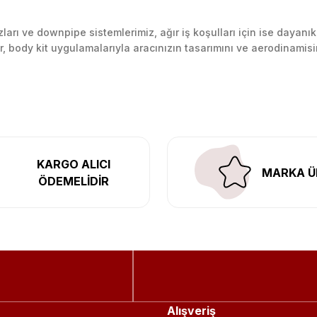
arı ve downpipe sistemlerimiz, ağır iş koşulları için ise dayanık
lir, body kit uygulamalarıyla aracınızın tasarımını ve aerodinamisi
l’daki montaj merkezimizde profesyonel montaj yapıyor, Türkiye’ni
KARGO ALICI
MARKA Ü
ÖDEMELİDİR
Alışveriş