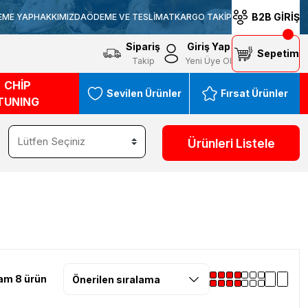
B2B GİRİŞ
EME YAP
HAKKIMIZDA
ÖDEME VE TESLİMAT
KARGO TAKİP
Sipariş
Giriş Yap
Sepetim
Takip
Yeni Üye Ol
CHİP
Sevilen Ürünler
Fırsat Ürünler
TUNING
Ürünleri Listele
am 8 ürün