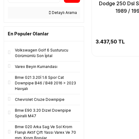
Dodge 250 Dsl S
1989 / 19
Detaylı Arama
En Populer Olanlar
3.437,50 TL
Volkswagen Golf 6 Susturucu
Görümümlü Son İptal
Varex Beyin Kumandası
Bmw G21 3.20İ 1.6 Spor Cat
Downpipe B46 / B48 2016 > 2023
Havşalı
Chevrolet Cruze Downpipe
Bmw E90 3.20 Dizel Downpipe
Spiralli M47
Bmw G20 Arka Sag Ve Sol Krom
Flanşlı Aktif Çift Yassı Varex Ve 70
mm. Krom Borular