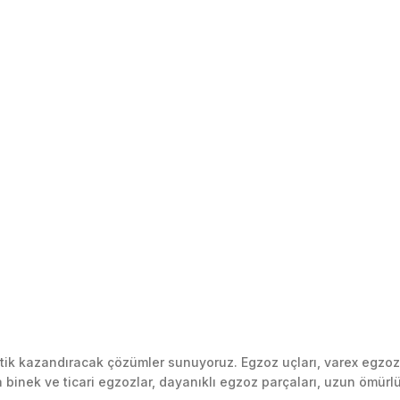
k kazandıracak çözümler sunuyoruz. Egzoz uçları, varex egzoz si
inek ve ticari egzozlar, dayanıklı egzoz parçaları, uzun ömürlü p