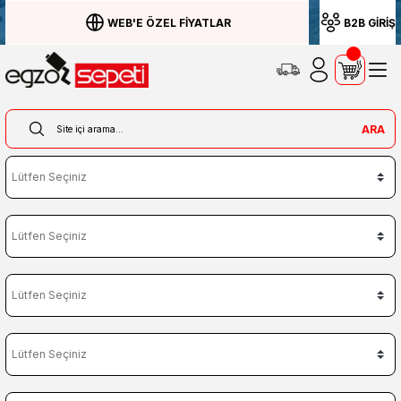
WEB'E ÖZEL FİYATLAR
B2B GİRİŞ
ARA