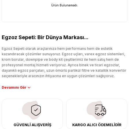
Ürün Bulunamadı.
Egzoz Sepeti: Bir Dünya Markası...
Egzoz Sepeti olarak araçlarınıza hem performans hem de estetik
kazandıracak çözümler sunuyoruz. Egzoz uçları, varex egzoz sistemleri,
krom borular, downpipe ve body kit çeşitlerimiz ile hem satış hem de
profesyonel montaj hizmeti veriyoruz. Ayrıca binek ve ticari egzozlar,
dayanıklı egzoz parçaları, uzun ömürlü partikül filtre ve katalitik konvertör
seçenekleriyle aracınızın ihtiyacına en uygun çözümleri sağlıyoruz.
Performans artışı isteyen sürücüler için özel performans egzozları ve
downpipe sistemlerimiz, ağır iş koşulları için ise dayanıklı ağır vasıta
egzoz ve iş makinası egzozları sunuyoruz. Eski parçalarınızı uygun fiyatlı
çıkma orijinal ürünler ile yenileyebilir, body kit uygulamalarıyla aracınızın
tasarımını ve aerodinamisini üst seviyeye taşıyabilirsiniz.
Tüm ürünlerimiz orijinal, dayanıklı ve uzun ömürlüdür. İstanbul’daki montaj
GÜVENLİ ALIŞVERİŞ
KARGO ALICI ÖDEMELİDİR
merkezimizde profesyonel montaj yapıyor, Türkiye’nin her yerine güvenli