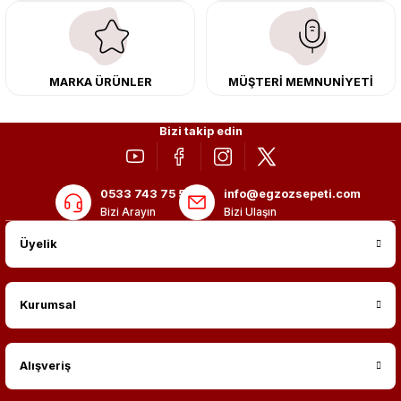
kargo ile teslimat gerçekleştiriyoruz. Aracınıza değer katmak için doğru
adres: Egzoz Sepeti.
MARKA ÜRÜNLER
MÜŞTERİ MEMNUNİYETİ
Bizi takip edin
0533 743 75 56
info@egzozsepeti.com
Bizi Arayın
Bizi Ulaşın
Üyelik
Kurumsal
Alışveriş