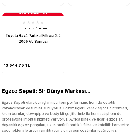
STOK TALEP ET
0.0 Puan - 0 Yorum
Toyota Rav4 Partikül Filtresi 2.2
2005 Ve Sonrası
16.944,79 TL
Egzoz Sepeti: Bir Dünya Markası...
Egzoz Sepeti olarak araçlarınıza hem performans hem de estetik
kazandıracak çözümler sunuyoruz. Egzoz uçları, varex egzoz sistemleri,
krom borular, downpipe ve body kit çeşitlerimiz ile hem satış hem de
profesyonel montaj hizmeti veriyoruz. Ayrıca binek ve ticari egzozlar,
dayanıklı egzoz parçaları, uzun ömürlü partikül filtre ve katalitik konvertör
seçenekleriyle aracınızın ihtiyacına en uygun çözümleri sağlıyoruz.