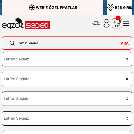
WEB'E ÖZEL FİYATLAR
B2B GİRİŞ
ARA