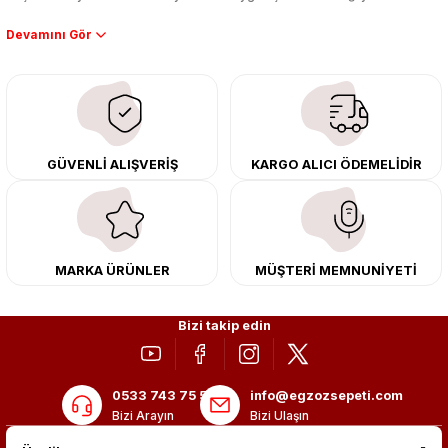
Performans artışı isteyen sürücüler için özel performans egzozları ve
downpipe sistemlerimiz, ağır iş koşulları için ise dayanıklı ağır vasıta
egzoz ve iş makinası egzozları sunuyoruz. Eski parçalarınızı uygun fiyatlı
çıkma orijinal ürünler ile yenileyebilir, body kit uygulamalarıyla aracınızın
tasarımını ve aerodinamisini üst seviyeye taşıyabilirsiniz.
Tüm ürünlerimiz orijinal, dayanıklı ve uzun ömürlüdür. İstanbul’daki montaj
GÜVENLİ ALIŞVERİŞ
KARGO ALICI ÖDEMELİDİR
merkezimizde profesyonel montaj yapıyor, Türkiye’nin her yerine güvenli
kargo ile teslimat gerçekleştiriyoruz. Aracınıza değer katmak için doğru
adres: Egzoz Sepeti.
MARKA ÜRÜNLER
MÜŞTERİ MEMNUNİYETİ
Bizi takip edin
0533 743 75 56
info@egzozsepeti.com
Bizi Arayın
Bizi Ulaşın