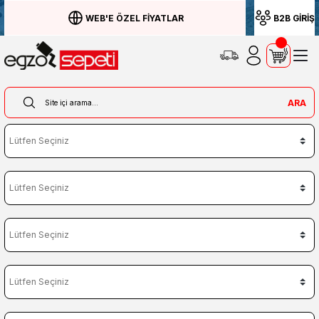
WEB'E ÖZEL FİYATLAR
B2B GİRİŞ
ARA