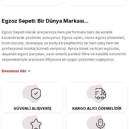
Egzoz Sepeti: Bir Dünya Markası...
Egzoz Sepeti olarak araçlarınıza hem performans hem de estetik
kazandıracak çözümler sunuyoruz. Egzoz uçları, varex egzoz sistemleri,
krom borular, downpipe ve body kit çeşitlerimiz ile hem satış hem de
profesyonel montaj hizmeti veriyoruz. Ayrıca binek ve ticari egzozlar,
dayanıklı egzoz parçaları, uzun ömürlü partikül filtre ve katalitik konvertör
seçenekleriyle aracınızın ihtiyacına en uygun çözümleri sağlıyoruz.
Performans artışı isteyen sürücüler için özel performans egzozları ve
downpipe sistemlerimiz, ağır iş koşulları için ise dayanıklı ağır vasıta
egzoz ve iş makinası egzozları sunuyoruz. Eski parçalarınızı uygun fiyatlı
çıkma orijinal ürünler ile yenileyebilir, body kit uygulamalarıyla aracınızın
tasarımını ve aerodinamisini üst seviyeye taşıyabilirsiniz.
Tüm ürünlerimiz orijinal, dayanıklı ve uzun ömürlüdür. İstanbul’daki montaj
GÜVENLİ ALIŞVERİŞ
KARGO ALICI ÖDEMELİDİR
merkezimizde profesyonel montaj yapıyor, Türkiye’nin her yerine güvenli
kargo ile teslimat gerçekleştiriyoruz. Aracınıza değer katmak için doğru
adres: Egzoz Sepeti.