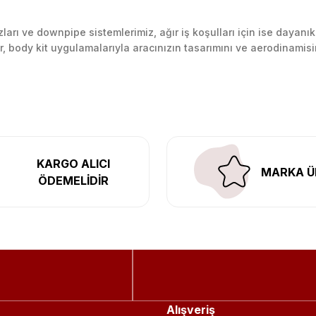
arı ve downpipe sistemlerimiz, ağır iş koşulları için ise dayanık
lir, body kit uygulamalarıyla aracınızın tasarımını ve aerodinamisi
l’daki montaj merkezimizde profesyonel montaj yapıyor, Türkiye’ni
KARGO ALICI
MARKA Ü
ÖDEMELİDİR
Alışveriş