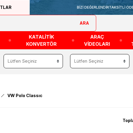
ATLAR
BİZİ DEĞERLENDİR
TAKSİTLİ ÖD
ARA
KATALİTİK
ARAÇ
KONVERTÖR
VİDEOLARI
VW Polo Classıc
Topl