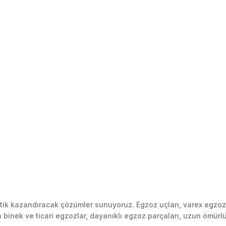
k kazandıracak çözümler sunuyoruz. Egzoz uçları, varex egzoz si
inek ve ticari egzozlar, dayanıklı egzoz parçaları, uzun ömürlü p