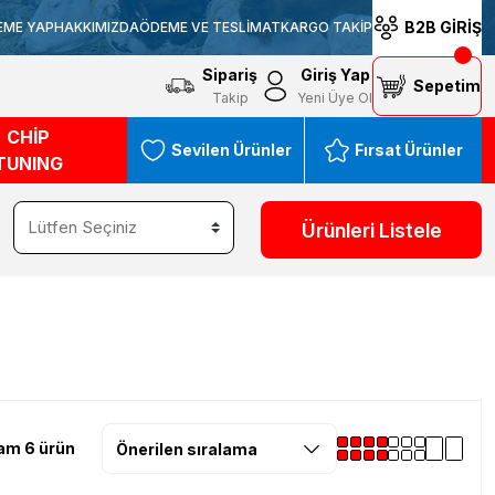
B2B GİRİŞ
EME YAP
HAKKIMIZDA
ÖDEME VE TESLİMAT
KARGO TAKİP
Sipariş
Giriş Yap
Sepetim
Takip
Yeni Üye Ol
CHİP
Sevilen Ürünler
Fırsat Ürünler
TUNING
Ürünleri Listele
am 6 ürün