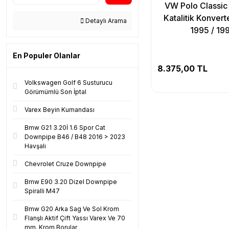
VW Polo Classic 1
Katalitik Konvert
Detaylı Arama
1995 / 19
En Populer Olanlar
8.375,00 TL
Volkswagen Golf 6 Susturucu
Görümümlü Son İptal
Varex Beyin Kumandası
Bmw G21 3.20İ 1.6 Spor Cat
Downpipe B46 / B48 2016 > 2023
Havşalı
Chevrolet Cruze Downpipe
Bmw E90 3.20 Dizel Downpipe
Spiralli M47
Bmw G20 Arka Sag Ve Sol Krom
Flanşlı Aktif Çift Yassı Varex Ve 70
mm. Krom Borular