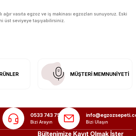
lı ağır vasıta egzoz ve iş makinası egzozları sunuyoruz. Eski
ni üst seviyeye taşıyabilirsiniz.
n her yerine güvenli kargo ile teslimat gerçekleştiriyoruz.
RÜNLER
MÜŞTERİ MEMNUNİYETİ
0533 743 75 56
info@egzozsepeti.
Bizi Arayın
Bizi Ulaşın
Bültenimize Kayıt Olmak İster