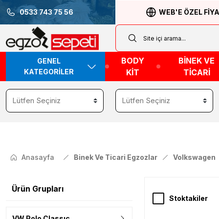
0533 743 75 56
WEB'E ÖZEL FİY
BODY
BİNEK VE
GENEL
KATEGORİLER
KİT
TİCARİ
Anasayfa
Binek Ve Ticari Egzozlar
Volkswagen
Ürün Grupları
Stoktakiler
VW Polo Classıc