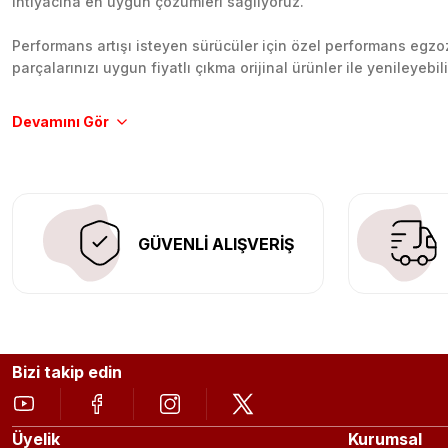
ihtiyacına en uygun çözümleri sağlıyoruz.
Performans artışı isteyen sürücüler için özel performans egzozl
parçalarınızı uygun fiyatlı çıkma orijinal ürünler ile yenileyebi
Tüm ürünlerimiz orijinal, dayanıklı ve uzun ömürlüdür. İstanbu
Aracınıza değer katmak için doğru adres: Egzoz Sepeti.
GÜVENLİ ALIŞVERİŞ
Bizi takip edin
Üyelik
Kurumsal