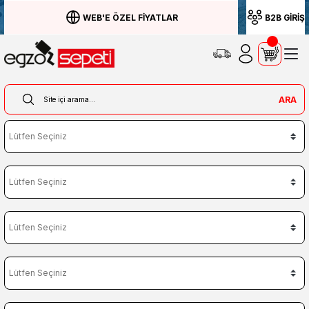
WEB'E ÖZEL FİYATLAR
B2B GİRİŞ
ARA