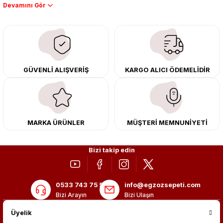
Performans artışı isteyen sürücüler için özel performans egzozları ve
downpipe sistemlerimiz, ağır iş koşulları için ise dayanıklı ağır vasıta
egzoz ve iş makinası egzozları sunuyoruz. Eski parçalarınızı uygun fiyatlı
çıkma orijinal ürünler ile yenileyebilir, body kit uygulamalarıyla aracınızın
tasarımını ve aerodinamisini üst seviyeye taşıyabilirsiniz.
Tüm ürünlerimiz orijinal, dayanıklı ve uzun ömürlüdür. İstanbul’daki montaj
GÜVENLİ ALIŞVERİŞ
KARGO ALICI ÖDEMELİDİR
merkezimizde profesyonel montaj yapıyor, Türkiye’nin her yerine güvenli
kargo ile teslimat gerçekleştiriyoruz. Aracınıza değer katmak için doğru
adres: Egzoz Sepeti.
MARKA ÜRÜNLER
MÜŞTERİ MEMNUNİYETİ
Bizi takip edin
0533 743 75 56
info@egzozsepeti.com
Bizi Arayın
Bizi Ulaşın
Üyelik