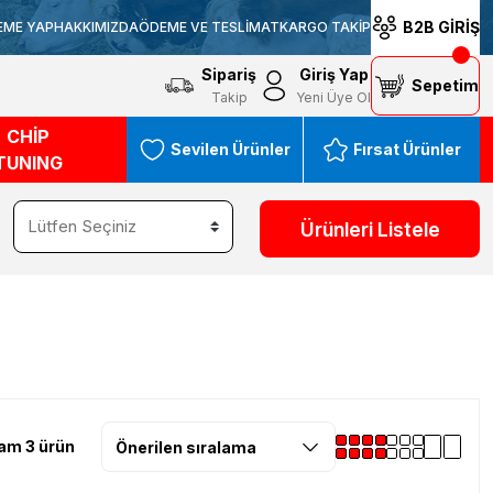
B2B GİRİŞ
EME YAP
HAKKIMIZDA
ÖDEME VE TESLİMAT
KARGO TAKİP
Sipariş
Giriş Yap
Sepetim
Takip
Yeni Üye Ol
CHİP
Sevilen Ürünler
Fırsat Ürünler
TUNING
Ürünleri Listele
am 3 ürün