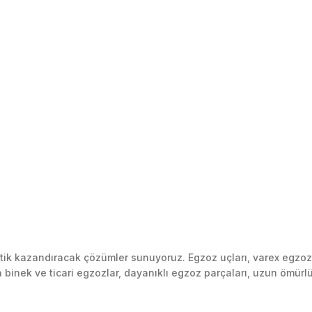
k kazandıracak çözümler sunuyoruz. Egzoz uçları, varex egzoz si
inek ve ticari egzozlar, dayanıklı egzoz parçaları, uzun ömürlü p