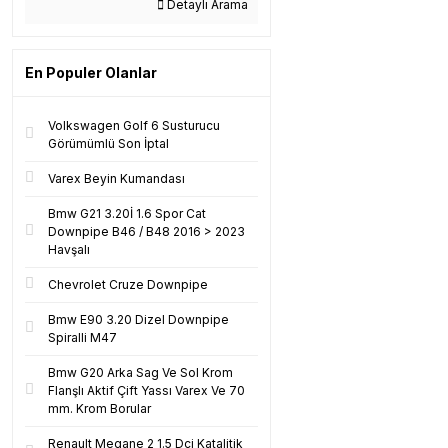
Detaylı Arama
En Populer Olanlar
Volkswagen Golf 6 Susturucu
Görümümlü Son İptal
Varex Beyin Kumandası
Bmw G21 3.20İ 1.6 Spor Cat
Downpipe B46 / B48 2016 > 2023
Havşalı
Chevrolet Cruze Downpipe
Bmw E90 3.20 Dizel Downpipe
Spiralli M47
Bmw G20 Arka Sag Ve Sol Krom
Flanşlı Aktif Çift Yassı Varex Ve 70
mm. Krom Borular
Renault Megane 2 1.5 Dci Katalitik