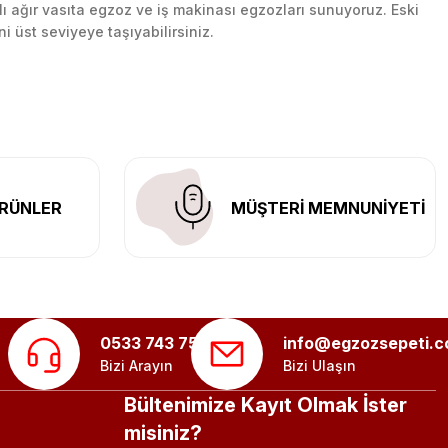
lı ağır vasıta egzoz ve iş makinası egzozları sunuyoruz. Eski
ni üst seviyeye taşıyabilirsiniz.
n her yerine güvenli kargo ile teslimat gerçekleştiriyoruz.
RÜNLER
MÜŞTERİ MEMNUNİYETİ
0533 743 75 56
info@egzozsepeti.
Bizi Arayın
Bizi Ulaşın
Bültenimize Kayıt Olmak İster
misiniz?