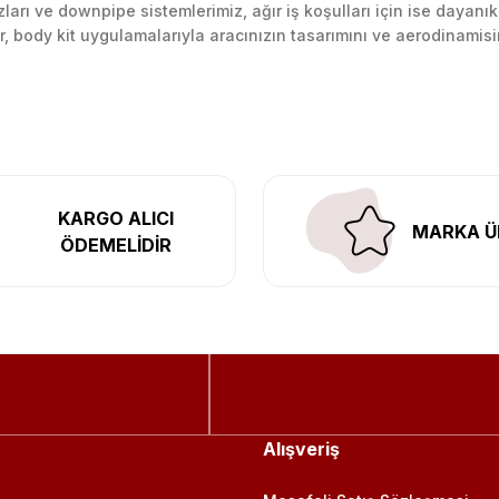
arı ve downpipe sistemlerimiz, ağır iş koşulları için ise dayanık
lir, body kit uygulamalarıyla aracınızın tasarımını ve aerodinamisi
l’daki montaj merkezimizde profesyonel montaj yapıyor, Türkiye’ni
KARGO ALICI
MARKA Ü
ÖDEMELİDİR
Alışveriş