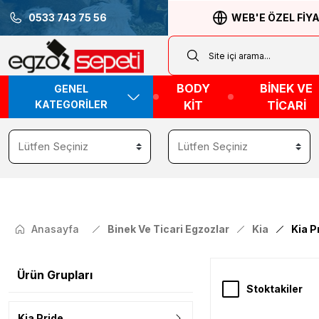
0533 743 75 56
WEB'E ÖZEL FİY
BODY
BİNEK VE
GENEL
KATEGORİLER
KİT
TİCARİ
Anasayfa
Binek Ve Ticari Egzozlar
Kia
Kia P
Ürün Grupları
Stoktakiler
Kia Pride