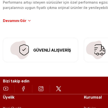
Performans artışı isteyen sürücüler için özel performans egzozl
parçalarınızı uygun fiyatlı çıkma orijinal ürünler ile yenileyebi
Tüm ürünlerimiz orijinal, dayanıklı ve uzun ömürlüdür. İstanbu
Aracınıza değer katmak için doğru adres: Egzoz Sepeti.
GÜVENLİ ALIŞVERİŞ
Bizi takip edin
Üyelik
Kurumsal