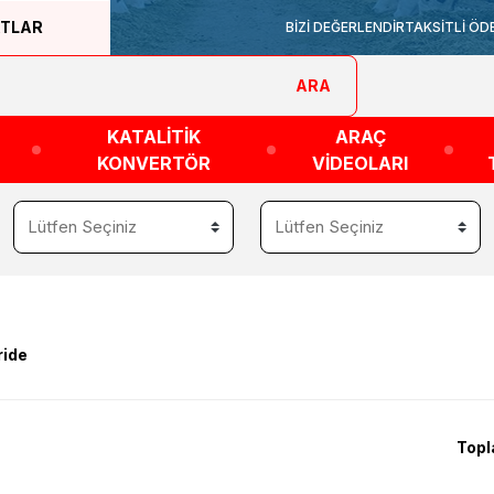
ATLAR
BİZİ DEĞERLENDİR
TAKSİTLİ ÖD
ARA
KATALİTİK
ARAÇ
KONVERTÖR
VİDEOLARI
ride
Topl