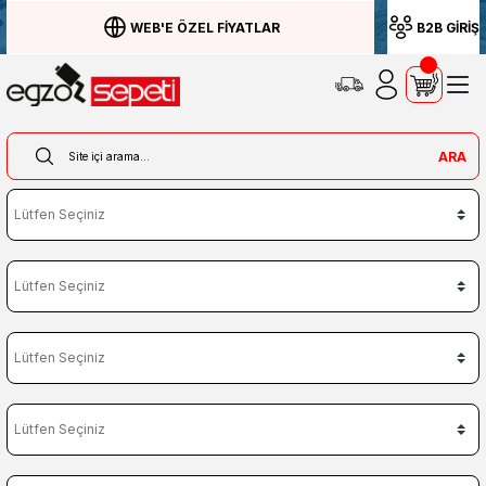
WEB'E ÖZEL FİYATLAR
B2B GİRİŞ
ARA