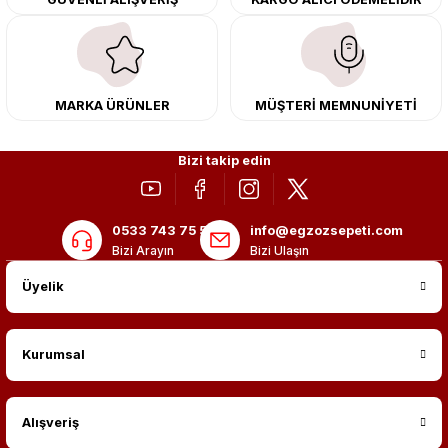
merkezimizde profesyonel montaj yapıyor, Türkiye’nin her yerine güvenli
kargo ile teslimat gerçekleştiriyoruz. Aracınıza değer katmak için doğru
adres: Egzoz Sepeti.
MARKA ÜRÜNLER
MÜŞTERİ MEMNUNİYETİ
Bizi takip edin
0533 743 75 56
info@egzozsepeti.com
Bizi Arayın
Bizi Ulaşın
Üyelik
Kurumsal
Alışveriş