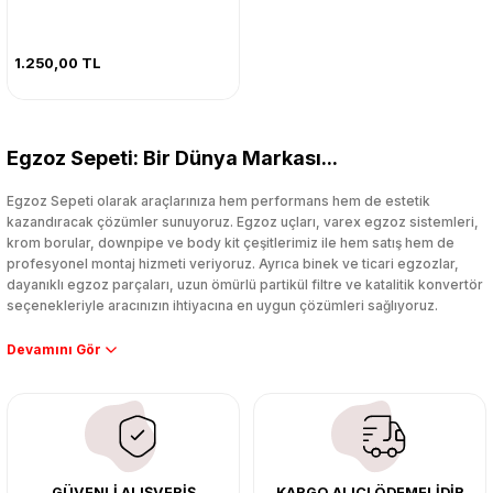
1.250,00 TL
Egzoz Sepeti: Bir Dünya Markası...
Egzoz Sepeti olarak araçlarınıza hem performans hem de estetik
kazandıracak çözümler sunuyoruz. Egzoz uçları, varex egzoz sistemleri,
krom borular, downpipe ve body kit çeşitlerimiz ile hem satış hem de
profesyonel montaj hizmeti veriyoruz. Ayrıca binek ve ticari egzozlar,
dayanıklı egzoz parçaları, uzun ömürlü partikül filtre ve katalitik konvertör
seçenekleriyle aracınızın ihtiyacına en uygun çözümleri sağlıyoruz.
Performans artışı isteyen sürücüler için özel performans egzozları ve
downpipe sistemlerimiz, ağır iş koşulları için ise dayanıklı ağır vasıta
egzoz ve iş makinası egzozları sunuyoruz. Eski parçalarınızı uygun fiyatlı
çıkma orijinal ürünler ile yenileyebilir, body kit uygulamalarıyla aracınızın
tasarımını ve aerodinamisini üst seviyeye taşıyabilirsiniz.
Tüm ürünlerimiz orijinal, dayanıklı ve uzun ömürlüdür. İstanbul’daki montaj
GÜVENLİ ALIŞVERİŞ
KARGO ALICI ÖDEMELİDİR