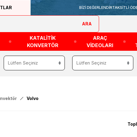
ATLAR
BİZİ DEĞERLENDİR
TAKSİTLİ ÖD
ARA
KATALİTİK
ARAÇ
KONVERTÖR
VİDEOLARI
onvektör
Volvo
Topl