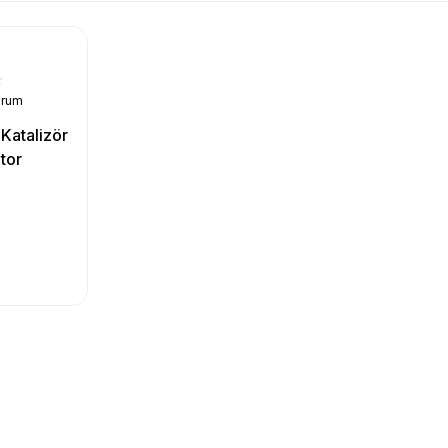
orum
Katalizör
otor