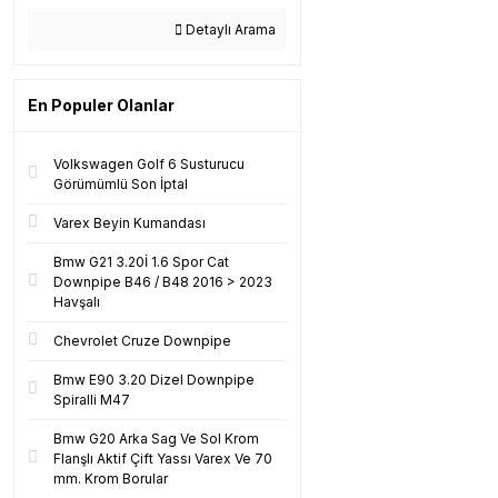
Detaylı Arama
En Populer Olanlar
Volkswagen Golf 6 Susturucu
Görümümlü Son İptal
Varex Beyin Kumandası
Bmw G21 3.20İ 1.6 Spor Cat
Downpipe B46 / B48 2016 > 2023
Havşalı
Chevrolet Cruze Downpipe
Bmw E90 3.20 Dizel Downpipe
Spiralli M47
Bmw G20 Arka Sag Ve Sol Krom
Flanşlı Aktif Çift Yassı Varex Ve 70
mm. Krom Borular