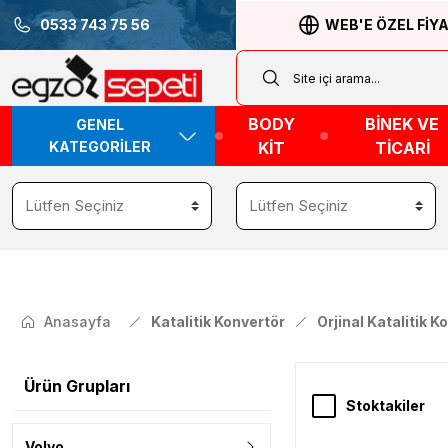
0533 743 75 56
WEB'E ÖZEL FİY
BODY
BİNEK VE
GENEL
KATEGORİLER
KİT
TİCARİ
Anasayfa
Katalitik Konvertör
Orjinal Katalitik K
Ürün Grupları
Stoktakiler
Volvo