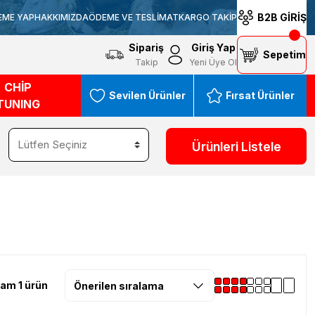
B2B GİRİŞ
EME YAP
HAKKIMIZDA
ÖDEME VE TESLİMAT
KARGO TAKİP
Sipariş
Giriş Yap
Sepetim
Takip
Yeni Üye Ol
CHİP
Sevilen Ürünler
Fırsat Ürünler
TUNING
Ürünleri Listele
am 1 ürün