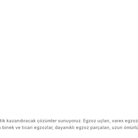
k kazandıracak çözümler sunuyoruz. Egzoz uçları, varex egzoz si
inek ve ticari egzozlar, dayanıklı egzoz parçaları, uzun ömürlü p