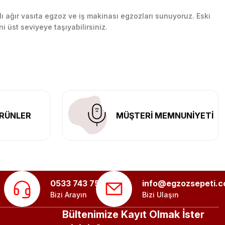
lı ağır vasıta egzoz ve iş makinası egzozları sunuyoruz. Eski
ni üst seviyeye taşıyabilirsiniz.
n her yerine güvenli kargo ile teslimat gerçekleştiriyoruz.
RÜNLER
MÜŞTERİ MEMNUNİYETİ
0533 743 75 56
info@egzozsepeti.
Bizi Arayın
Bizi Ulaşın
Bültenimize Kayıt Olmak İster