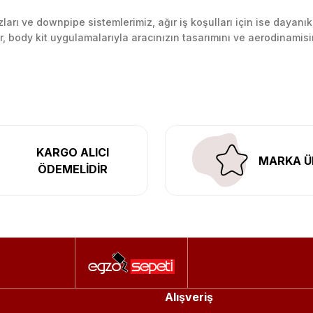
arı ve downpipe sistemlerimiz, ağır iş koşulları için ise dayanık
lir, body kit uygulamalarıyla aracınızın tasarımını ve aerodinamisi
l’daki montaj merkezimizde profesyonel montaj yapıyor, Türkiye’ni
KARGO ALICI
MARKA Ü
ÖDEMELİDİR
Alışveriş