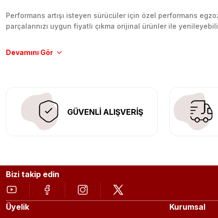
Performans artışı isteyen sürücüler için özel performans egzozl
parçalarınızı uygun fiyatlı çıkma orijinal ürünler ile yenileyebi
Tüm ürünlerimiz orijinal, dayanıklı ve uzun ömürlüdür. İstanbu
Aracınıza değer katmak için doğru adres: Egzoz Sepeti.
GÜVENLİ ALIŞVERİŞ
Bizi takip edin
Üyelik
Kurumsal