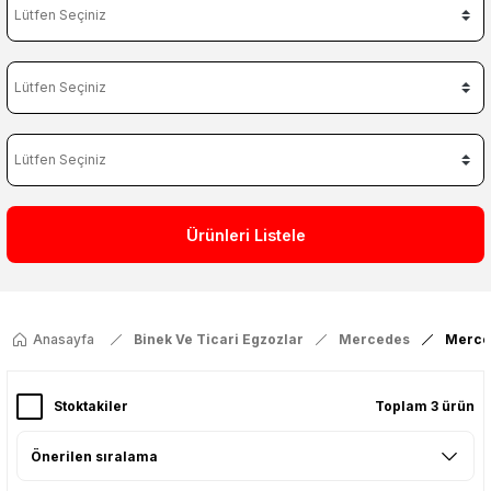
Ürünleri Listele
Anasayfa
Binek Ve Ticari Egzozlar
Mercedes
Merce
Stoktakiler
Toplam 3 ürün