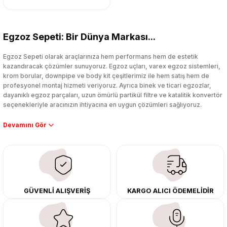
Egzoz Sepeti: Bir Dünya Markası...
Egzoz Sepeti olarak araçlarınıza hem performans hem de estetik
kazandıracak çözümler sunuyoruz. Egzoz uçları, varex egzoz sistemleri,
krom borular, downpipe ve body kit çeşitlerimiz ile hem satış hem de
profesyonel montaj hizmeti veriyoruz. Ayrıca binek ve ticari egzozlar,
dayanıklı egzoz parçaları, uzun ömürlü partikül filtre ve katalitik konvertör
seçenekleriyle aracınızın ihtiyacına en uygun çözümleri sağlıyoruz.
Performans artışı isteyen sürücüler için özel performans egzozları ve
downpipe sistemlerimiz, ağır iş koşulları için ise dayanıklı ağır vasıta
egzoz ve iş makinası egzozları sunuyoruz. Eski parçalarınızı uygun fiyatlı
çıkma orijinal ürünler ile yenileyebilir, body kit uygulamalarıyla aracınızın
tasarımını ve aerodinamisini üst seviyeye taşıyabilirsiniz.
Tüm ürünlerimiz orijinal, dayanıklı ve uzun ömürlüdür. İstanbul’daki montaj
GÜVENLİ ALIŞVERİŞ
KARGO ALICI ÖDEMELİDİR
merkezimizde profesyonel montaj yapıyor, Türkiye’nin her yerine güvenli
kargo ile teslimat gerçekleştiriyoruz. Aracınıza değer katmak için doğru
adres: Egzoz Sepeti.