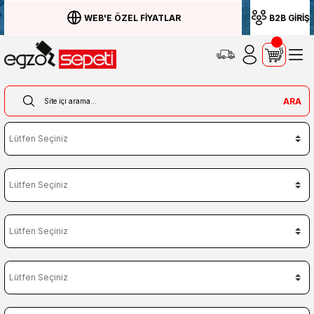
WEB'E ÖZEL FİYATLAR
B2B GİRİŞ
ARA