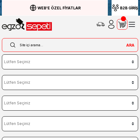
WEB'E ÖZEL FİYATLAR
B2B GİRİŞ
ARA