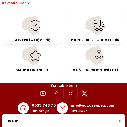
Performans artışı isteyen sürücüler için özel performans egzozları ve
downpipe sistemlerimiz, ağır iş koşulları için ise dayanıklı ağır vasıta
egzoz ve iş makinası egzozları sunuyoruz. Eski parçalarınızı uygun fiyatlı
çıkma orijinal ürünler ile yenileyebilir, body kit uygulamalarıyla aracınızın
tasarımını ve aerodinamisini üst seviyeye taşıyabilirsiniz.
Tüm ürünlerimiz orijinal, dayanıklı ve uzun ömürlüdür. İstanbul’daki montaj
GÜVENLİ ALIŞVERİŞ
KARGO ALICI ÖDEMELİDİR
merkezimizde profesyonel montaj yapıyor, Türkiye’nin her yerine güvenli
kargo ile teslimat gerçekleştiriyoruz. Aracınıza değer katmak için doğru
adres: Egzoz Sepeti.
MARKA ÜRÜNLER
MÜŞTERİ MEMNUNİYETİ
Bizi takip edin
0533 743 75 56
info@egzozsepeti.com
Bizi Arayın
Bizi Ulaşın
Üyelik