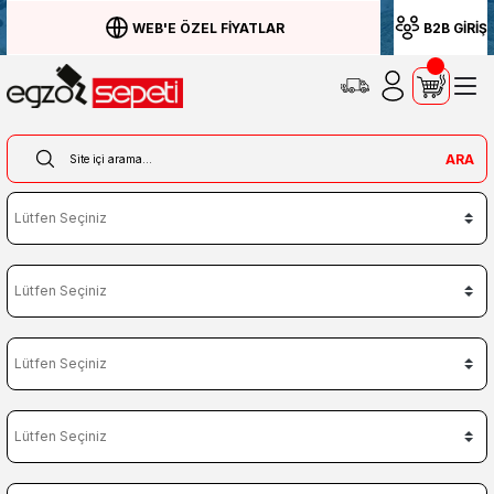
WEB'E ÖZEL FİYATLAR
B2B GİRİŞ
ARA