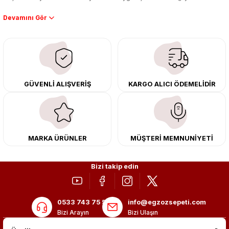
Performans artışı isteyen sürücüler için özel performans egzozları ve
downpipe sistemlerimiz, ağır iş koşulları için ise dayanıklı ağır vasıta
egzoz ve iş makinası egzozları sunuyoruz. Eski parçalarınızı uygun fiyatlı
çıkma orijinal ürünler ile yenileyebilir, body kit uygulamalarıyla aracınızın
tasarımını ve aerodinamisini üst seviyeye taşıyabilirsiniz.
Tüm ürünlerimiz orijinal, dayanıklı ve uzun ömürlüdür. İstanbul’daki montaj
GÜVENLİ ALIŞVERİŞ
KARGO ALICI ÖDEMELİDİR
merkezimizde profesyonel montaj yapıyor, Türkiye’nin her yerine güvenli
kargo ile teslimat gerçekleştiriyoruz. Aracınıza değer katmak için doğru
adres: Egzoz Sepeti.
MARKA ÜRÜNLER
MÜŞTERİ MEMNUNİYETİ
Bizi takip edin
0533 743 75 56
info@egzozsepeti.com
Bizi Arayın
Bizi Ulaşın