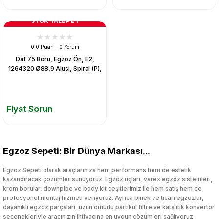
STOK TALEP ET
0.0 Puan - 0 Yorum
Daf 75 Boru, Egzoz Ön, E2,
1264320 Ø88,9 Alusi, Spiral (P),
Fiyat Sorun
Egzoz Sepeti: Bir Dünya Markası...
Egzoz Sepeti olarak araçlarınıza hem performans hem de estetik
kazandıracak çözümler sunuyoruz. Egzoz uçları, varex egzoz sistemleri,
krom borular, downpipe ve body kit çeşitlerimiz ile hem satış hem de
profesyonel montaj hizmeti veriyoruz. Ayrıca binek ve ticari egzozlar,
dayanıklı egzoz parçaları, uzun ömürlü partikül filtre ve katalitik konvertör
seçenekleriyle aracınızın ihtiyacına en uygun çözümleri sağlıyoruz.