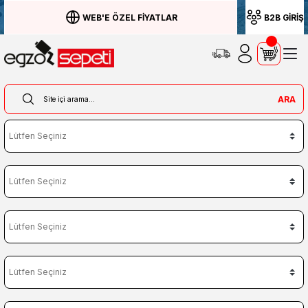
WEB'E ÖZEL FİYATLAR
B2B GİRİŞ
ARA