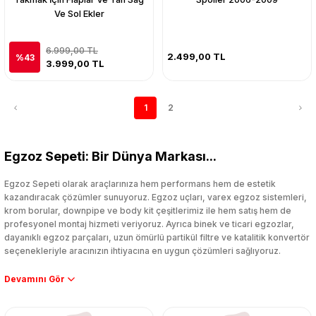
Ve Sol Ekler
6.999,00 TL
2.499,00 TL
%43
3.999,00 TL
1
2
Egzoz Sepeti: Bir Dünya Markası...
Egzoz Sepeti olarak araçlarınıza hem performans hem de estetik
kazandıracak çözümler sunuyoruz. Egzoz uçları, varex egzoz sistemleri,
krom borular, downpipe ve body kit çeşitlerimiz ile hem satış hem de
profesyonel montaj hizmeti veriyoruz. Ayrıca binek ve ticari egzozlar,
dayanıklı egzoz parçaları, uzun ömürlü partikül filtre ve katalitik konvertör
seçenekleriyle aracınızın ihtiyacına en uygun çözümleri sağlıyoruz.
Performans artışı isteyen sürücüler için özel performans egzozları ve
downpipe sistemlerimiz, ağır iş koşulları için ise dayanıklı ağır vasıta
egzoz ve iş makinası egzozları sunuyoruz. Eski parçalarınızı uygun fiyatlı