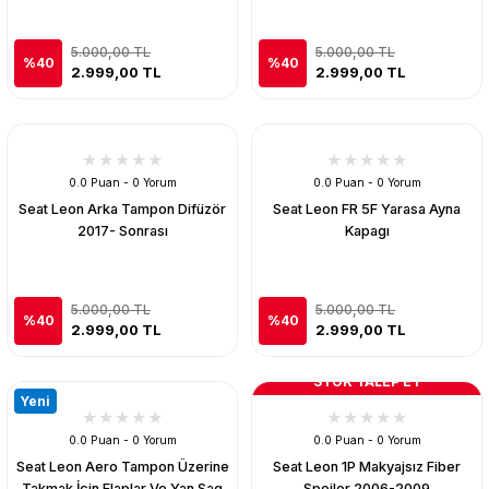
5.000,00 TL
5.000,00 TL
%40
%40
2.999,00 TL
2.999,00 TL
0.0 Puan - 0 Yorum
0.0 Puan - 0 Yorum
Seat Leon Arka Tampon Difüzör
Seat Leon FR 5F Yarasa Ayna
2017- Sonrası
Kapagı
5.000,00 TL
5.000,00 TL
%40
%40
2.999,00 TL
2.999,00 TL
STOK TALEP ET
Yeni
0.0 Puan - 0 Yorum
0.0 Puan - 0 Yorum
Seat Leon Aero Tampon Üzerine
Seat Leon 1P Makyajsız Fiber
Takmak İçin Flaplar Ve Yan Sag
Spoiler 2006-2009