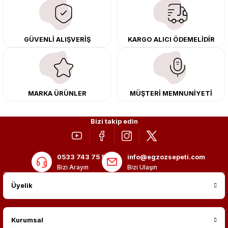
çıkma orijinal ürünler ile yenileyebilir, body kit uygulamalarıyla aracınızın
tasarımını ve aerodinamisini üst seviyeye taşıyabilirsiniz.
Tüm ürünlerimiz orijinal, dayanıklı ve uzun ömürlüdür. İstanbul’daki montaj
GÜVENLİ ALIŞVERİŞ
KARGO ALICI ÖDEMELİDİR
merkezimizde profesyonel montaj yapıyor, Türkiye’nin her yerine güvenli
kargo ile teslimat gerçekleştiriyoruz. Aracınıza değer katmak için doğru
adres: Egzoz Sepeti.
MARKA ÜRÜNLER
MÜŞTERİ MEMNUNİYETİ
Bizi takip edin
0533 743 75 56
info@egzozsepeti.com
Bizi Arayın
Bizi Ulaşın
Üyelik
Kurumsal