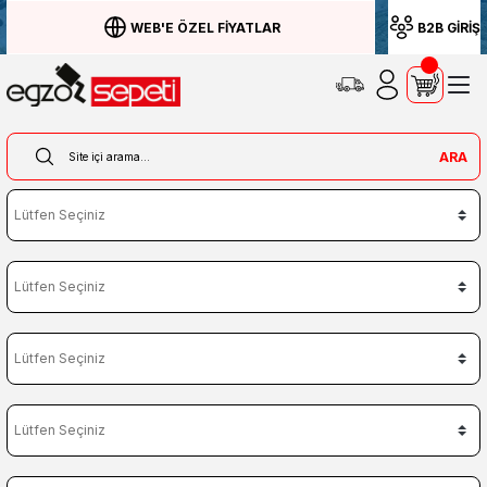
WEB'E ÖZEL FİYATLAR
B2B GİRİŞ
ARA