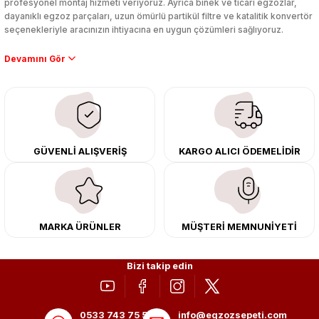
profesyonel montaj hizmeti veriyoruz. Ayrıca binek ve ticari egzozlar,
dayanıklı egzoz parçaları, uzun ömürlü partikül filtre ve katalitik konvertör
seçenekleriyle aracınızın ihtiyacına en uygun çözümleri sağlıyoruz.
Performans artışı isteyen sürücüler için özel performans egzozları ve
downpipe sistemlerimiz, ağır iş koşulları için ise dayanıklı ağır vasıta
egzoz ve iş makinası egzozları sunuyoruz. Eski parçalarınızı uygun fiyatlı
çıkma orijinal ürünler ile yenileyebilir, body kit uygulamalarıyla aracınızın
tasarımını ve aerodinamisini üst seviyeye taşıyabilirsiniz.
Tüm ürünlerimiz orijinal, dayanıklı ve uzun ömürlüdür. İstanbul’daki montaj
GÜVENLİ ALIŞVERİŞ
KARGO ALICI ÖDEMELİDİR
merkezimizde profesyonel montaj yapıyor, Türkiye’nin her yerine güvenli
kargo ile teslimat gerçekleştiriyoruz. Aracınıza değer katmak için doğru
adres: Egzoz Sepeti.
MARKA ÜRÜNLER
MÜŞTERİ MEMNUNİYETİ
Bizi takip edin
0533 743 75 56
info@egzozsepeti.com