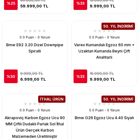
80.000,00 TL
15.000,00 TL
%25
%33
59.999,00 TL
9.999,00 TL
50. YIL İNDİRİMİ
0.0 Puan - 0 Yorum
0.0 Puan - 0 Yorum
Bmw E92 3.20 Dizel Downpipe
Varex Kumandalı Egzoz 60 mm +
Spiralli
Uzaktan Kumanda Beyni Çift
Anahtarlı
9.999,00 TL
15.000,00 TL
%30
%33
6.999,00 TL
9.999,00 TL
İTHAL ÜRÜN
50. YIL İNDİRİMİ
0.0 Puan - 0 Yorum
0.0 Puan - 0 Yorum
Akrapoviç Karbon Egzoz Ucu 90
Bmw G26 Egzoz Ucu 4.40 Siyah
MM Çiftli Dudaklı Parlak Sol İthal
Ürün Gerçek Karbon
Malzemeden Üretilmiştir