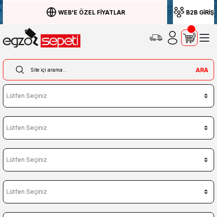
WEB'E ÖZEL FİYATLAR
B2B GİRİŞ
ARA