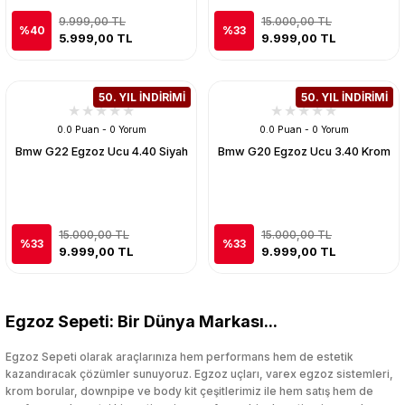
9.999,00 TL
15.000,00 TL
%40
%33
5.999,00 TL
9.999,00 TL
50. YIL İNDİRİMİ
50. YIL İNDİRİMİ
0.0 Puan - 0 Yorum
0.0 Puan - 0 Yorum
Bmw G22 Egzoz Ucu 4.40 Siyah
Bmw G20 Egzoz Ucu 3.40 Krom
15.000,00 TL
15.000,00 TL
%33
%33
9.999,00 TL
9.999,00 TL
Egzoz Sepeti: Bir Dünya Markası...
Egzoz Sepeti olarak araçlarınıza hem performans hem de estetik
kazandıracak çözümler sunuyoruz. Egzoz uçları, varex egzoz sistemleri,
krom borular, downpipe ve body kit çeşitlerimiz ile hem satış hem de