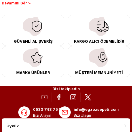
Performans artışı isteyen sürücüler için özel performans egzozları ve
downpipe sistemlerimiz, ağır iş koşulları için ise dayanıklı ağır vasıta
egzoz ve iş makinası egzozları sunuyoruz. Eski parçalarınızı uygun fiyatlı
çıkma orijinal ürünler ile yenileyebilir, body kit uygulamalarıyla aracınızın
tasarımını ve aerodinamisini üst seviyeye taşıyabilirsiniz.
Tüm ürünlerimiz orijinal, dayanıklı ve uzun ömürlüdür. İstanbul’daki montaj
GÜVENLİ ALIŞVERİŞ
KARGO ALICI ÖDEMELİDİR
merkezimizde profesyonel montaj yapıyor, Türkiye’nin her yerine güvenli
kargo ile teslimat gerçekleştiriyoruz. Aracınıza değer katmak için doğru
adres: Egzoz Sepeti.
MARKA ÜRÜNLER
MÜŞTERİ MEMNUNİYETİ
Bizi takip edin
0533 743 75 56
info@egzozsepeti.com
Bizi Arayın
Bizi Ulaşın
Üyelik