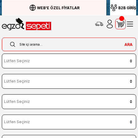
WEB'E ÖZEL FİYATLAR
B2B GİRİŞ
ARA