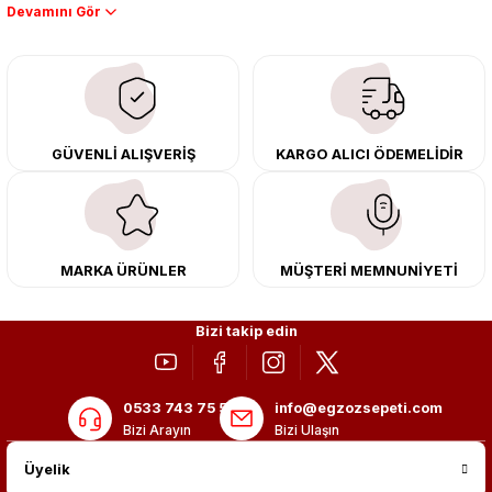
Performans artışı isteyen sürücüler için özel performans egzozları ve
downpipe sistemlerimiz, ağır iş koşulları için ise dayanıklı ağır vasıta
egzoz ve iş makinası egzozları sunuyoruz. Eski parçalarınızı uygun fiyatlı
çıkma orijinal ürünler ile yenileyebilir, body kit uygulamalarıyla aracınızın
tasarımını ve aerodinamisini üst seviyeye taşıyabilirsiniz.
Tüm ürünlerimiz orijinal, dayanıklı ve uzun ömürlüdür. İstanbul’daki montaj
GÜVENLİ ALIŞVERİŞ
KARGO ALICI ÖDEMELİDİR
merkezimizde profesyonel montaj yapıyor, Türkiye’nin her yerine güvenli
kargo ile teslimat gerçekleştiriyoruz. Aracınıza değer katmak için doğru
adres: Egzoz Sepeti.
MARKA ÜRÜNLER
MÜŞTERİ MEMNUNİYETİ
Bizi takip edin
0533 743 75 56
info@egzozsepeti.com
Bizi Arayın
Bizi Ulaşın
Üyelik