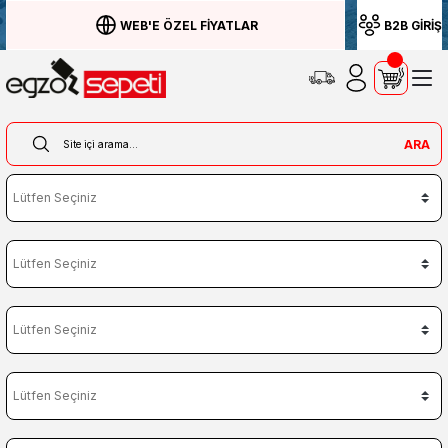
WEB'E ÖZEL FİYATLAR
B2B GİRİŞ
ARA