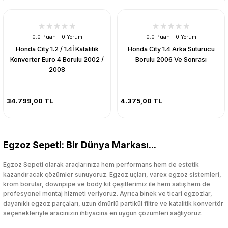
0.0 Puan - 0 Yorum
0.0 Puan - 0 Yorum
Honda City 1.2 / 1.4İ Katalitik
Honda City 1.4 Arka Suturucu
Konverter Euro 4 Borulu 2002 /
Borulu 2006 Ve Sonrası
2008
34.799,00 TL
4.375,00 TL
Egzoz Sepeti: Bir Dünya Markası...
Egzoz Sepeti olarak araçlarınıza hem performans hem de estetik
kazandıracak çözümler sunuyoruz. Egzoz uçları, varex egzoz sistemleri,
krom borular, downpipe ve body kit çeşitlerimiz ile hem satış hem de
profesyonel montaj hizmeti veriyoruz. Ayrıca binek ve ticari egzozlar,
dayanıklı egzoz parçaları, uzun ömürlü partikül filtre ve katalitik konvertör
seçenekleriyle aracınızın ihtiyacına en uygun çözümleri sağlıyoruz.