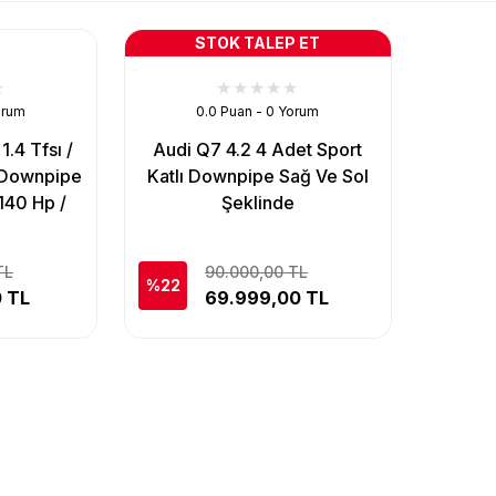
STOK TALEP ET
orum
0.0 Puan - 0 Yorum
1.4 Tfsı /
Audi Q7 4.2 4 Adet Sport
ı Downpipe
Katlı Downpipe Sağ Ve Sol
 140 Hp /
Şeklinde
TL
90.000,00 TL
%22
0 TL
69.999,00 TL