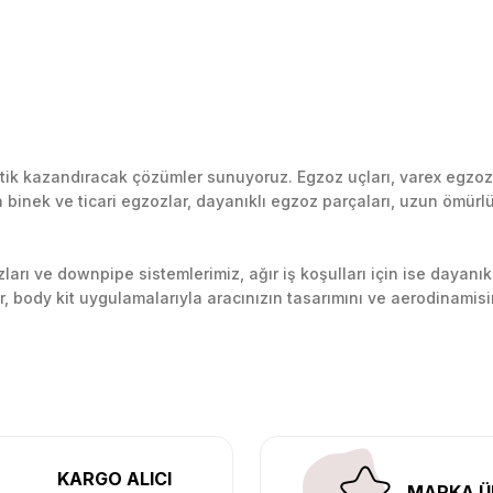
k kazandıracak çözümler sunuyoruz. Egzoz uçları, varex egzoz si
inek ve ticari egzozlar, dayanıklı egzoz parçaları, uzun ömürlü p
arı ve downpipe sistemlerimiz, ağır iş koşulları için ise dayanık
lir, body kit uygulamalarıyla aracınızın tasarımını ve aerodinamisi
l’daki montaj merkezimizde profesyonel montaj yapıyor, Türkiye’ni
KARGO ALICI
MARKA Ü