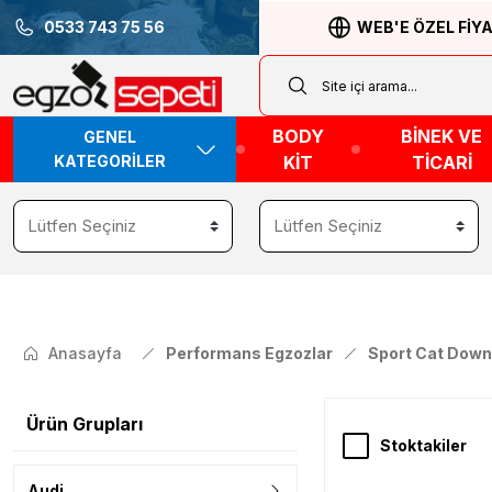
0533 743 75 56
WEB'E ÖZEL FİY
BODY
BİNEK VE
GENEL
KATEGORİLER
KİT
TİCARİ
Anasayfa
Performans Egzozlar
Sport Cat Down
Ürün Grupları
Stoktakiler
Audi