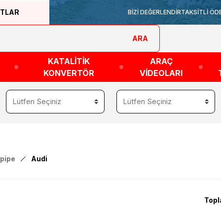
ATLAR
BİZİ DEĞERLENDİR
TAKSİTLİ ÖD
ARA
KATALİTİK
ARAÇ
KONVERTÖR
VİDEOLARI
pipe
Audi
Topl