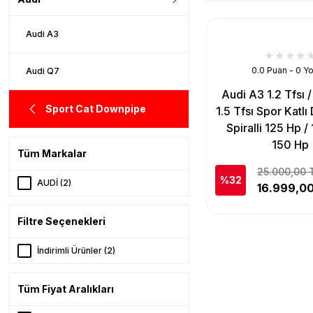
Audi A3
0.0 Puan - 0 Y
Audi Q7
Audi A3 1.2 Tfsı / 
Sport Cat Downpipe
1.5 Tfsı Spor Katl
Spiralli 125 Hp /
150 Hp
Tüm Markalar
25.000,00 
%32
AUDİ (2)
16.999,0
Filtre Seçenekleri
İndirimli Ürünler (2)
Tüm Fiyat Aralıkları