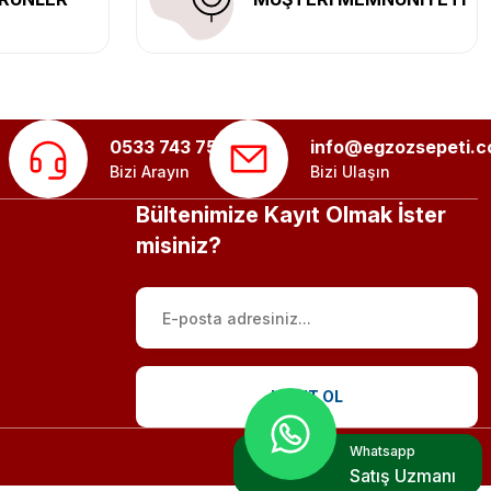
0533 743 75 56
info@egzozsepeti.
Bizi Arayın
Bizi Ulaşın
Bültenimize Kayıt Olmak İster
misiniz?
KAYIT OL
Whatsapp
Satış Uzmanı