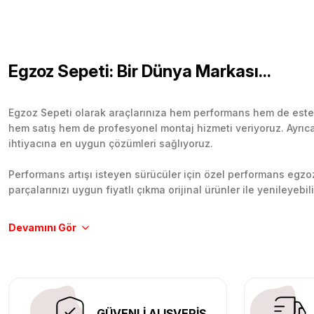
Egzoz Sepeti: Bir Dünya Markası...
Egzoz Sepeti olarak araçlarınıza hem performans hem de esteti
hem satış hem de profesyonel montaj hizmeti veriyoruz. Ayrıca b
ihtiyacına en uygun çözümleri sağlıyoruz.
Performans artışı isteyen sürücüler için özel performans egzozl
parçalarınızı uygun fiyatlı çıkma orijinal ürünler ile yenileyebi
Tüm ürünlerimiz orijinal, dayanıklı ve uzun ömürlüdür. İstanbu
Aracınıza değer katmak için doğru adres: Egzoz Sepeti.
GÜVENLİ ALIŞVERİŞ