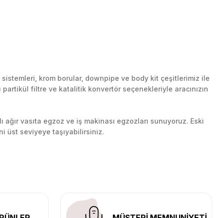
stemleri, krom borular, downpipe ve body kit çeşitlerimiz ile
artikül filtre ve katalitik konvertör seçenekleriyle aracınızın
lı ağır vasıta egzoz ve iş makinası egzozları sunuyoruz. Eski
ni üst seviyeye taşıyabilirsiniz.
n her yerine güvenli kargo ile teslimat gerçekleştiriyoruz.
RÜNLER
MÜŞTERİ MEMNUNİYETİ