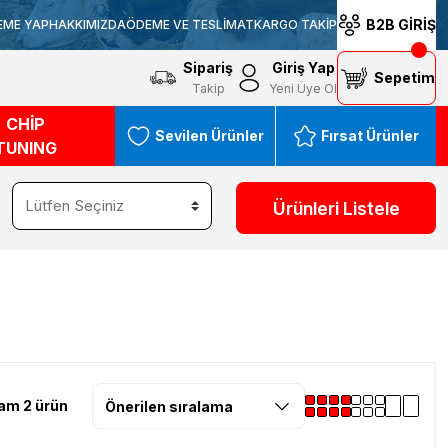
B2B GİRİŞ
EME YAP
HAKKIMIZDA
ÖDEME VE TESLİMAT
KARGO TAKİP
Sipariş
Giriş Yap
Sepetim
Takip
Yeni Üye Ol
CHİP
Sevilen Ürünler
Fırsat Ürünler
TUNING
Ürünleri Listele
am 2 ürün