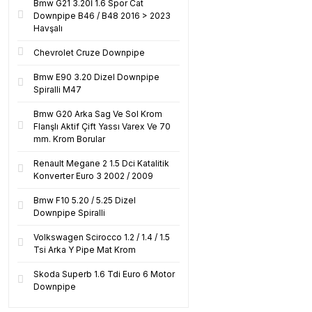
Bmw G21 3.20İ 1.6 Spor Cat
Downpipe B46 / B48 2016 > 2023
Havşalı
Chevrolet Cruze Downpipe
Bmw E90 3.20 Dizel Downpipe
Spiralli M47
Bmw G20 Arka Sag Ve Sol Krom
Flanşlı Aktif Çift Yassı Varex Ve 70
mm. Krom Borular
Renault Megane 2 1.5 Dci Katalitik
Konverter Euro 3 2002 / 2009
Bmw F10 5.20 / 5.25 Dizel
Downpipe Spiralli
Volkswagen Scirocco 1.2 / 1.4 / 1.5
Tsi Arka Y Pipe Mat Krom
Skoda Superb 1.6 Tdi Euro 6 Motor
Downpipe