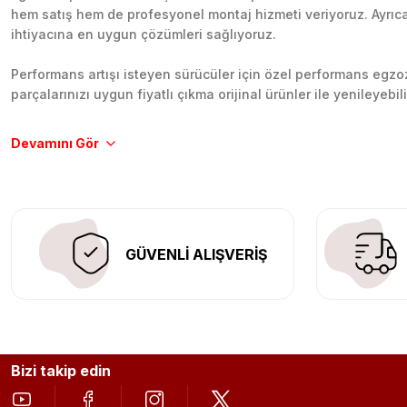
hem satış hem de profesyonel montaj hizmeti veriyoruz. Ayrıca b
ihtiyacına en uygun çözümleri sağlıyoruz.
Performans artışı isteyen sürücüler için özel performans egzozl
parçalarınızı uygun fiyatlı çıkma orijinal ürünler ile yenileyebi
Tüm ürünlerimiz orijinal, dayanıklı ve uzun ömürlüdür. İstanbu
Aracınıza değer katmak için doğru adres: Egzoz Sepeti.
GÜVENLİ ALIŞVERİŞ
Bizi takip edin