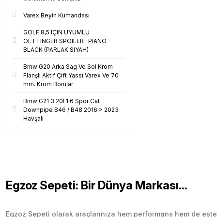
Varex Beyin Kumandası
GOLF 8,5 IÇIN UYUMLU
OETTINGER SPOILER- PIANO
BLACK (PARLAK SIYAH)
Bmw G20 Arka Sag Ve Sol Krom
Flanşlı Aktif Çift Yassı Varex Ve 70
mm. Krom Borular
Bmw G21 3.20İ 1.6 Spor Cat
Downpipe B46 / B48 2016 > 2023
Havşalı
Egzoz Sepeti: Bir Dünya Markası...
Egzoz Sepeti olarak araçlarınıza hem performans hem de esteti