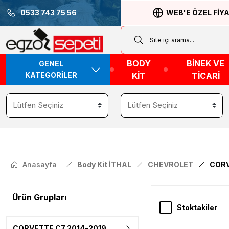
0533 743 75 56
WEB'E ÖZEL FİY
BODY
BİNEK VE
GENEL
KATEGORİLER
KİT
TİCARİ
Anasayfa
Body Kit İTHAL
CHEVROLET
CORV
Ürün Grupları
Stoktakiler
CORVETTE C7 2014-2019