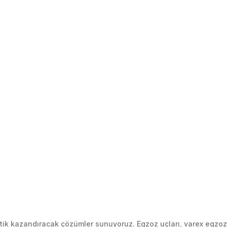
k kazandıracak çözümler sunuyoruz. Egzoz uçları, varex egzoz si