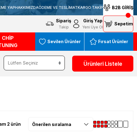
B2B GİRİŞ
EME YAP
HAKKIMIZDA
ÖDEME VE TESLİMAT
KARGO TAKİP
Sipariş
Giriş Yap
Sepetim
Takip
Yeni Üye Ol
CHİP
Sevilen Ürünler
Fırsat Ürünler
TUNING
Ürünleri Listele
am 2 ürün