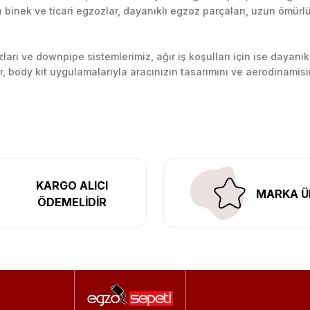
inek ve ticari egzozlar, dayanıklı egzoz parçaları, uzun ömürlü p
arı ve downpipe sistemlerimiz, ağır iş koşulları için ise dayanık
lir, body kit uygulamalarıyla aracınızın tasarımını ve aerodinamisi
l’daki montaj merkezimizde profesyonel montaj yapıyor, Türkiye’ni
KARGO ALICI
MARKA Ü
ÖDEMELİDİR