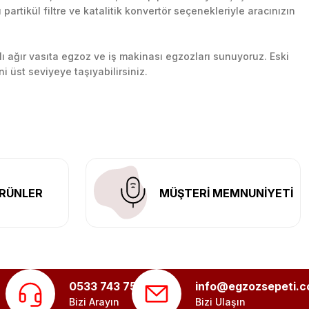
artikül filtre ve katalitik konvertör seçenekleriyle aracınızın
lı ağır vasıta egzoz ve iş makinası egzozları sunuyoruz. Eski
ni üst seviyeye taşıyabilirsiniz.
n her yerine güvenli kargo ile teslimat gerçekleştiriyoruz.
RÜNLER
MÜŞTERİ MEMNUNİYETİ
0533 743 75 56
info@egzozsepeti.
Bizi Arayın
Bizi Ulaşın