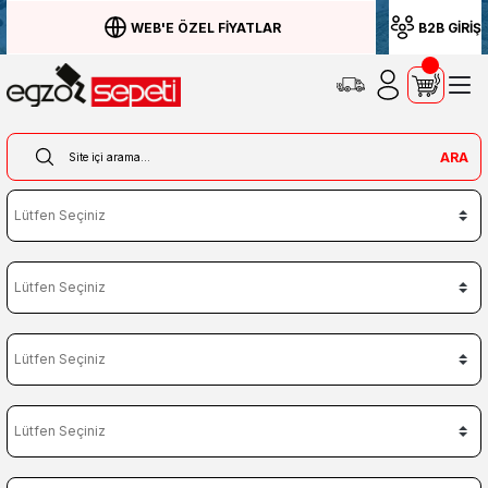
WEB'E ÖZEL FİYATLAR
B2B GİRİŞ
ARA