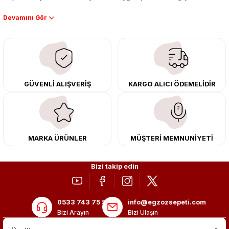
Performans artışı isteyen sürücüler için özel performans egzozları ve
downpipe sistemlerimiz, ağır iş koşulları için ise dayanıklı ağır vasıta
egzoz ve iş makinası egzozları sunuyoruz. Eski parçalarınızı uygun fiyatlı
çıkma orijinal ürünler ile yenileyebilir, body kit uygulamalarıyla aracınızın
tasarımını ve aerodinamisini üst seviyeye taşıyabilirsiniz.
Tüm ürünlerimiz orijinal, dayanıklı ve uzun ömürlüdür. İstanbul’daki montaj
GÜVENLİ ALIŞVERİŞ
KARGO ALICI ÖDEMELİDİR
merkezimizde profesyonel montaj yapıyor, Türkiye’nin her yerine güvenli
kargo ile teslimat gerçekleştiriyoruz. Aracınıza değer katmak için doğru
adres: Egzoz Sepeti.
MARKA ÜRÜNLER
MÜŞTERİ MEMNUNİYETİ
Bizi takip edin
0533 743 75 56
info@egzozsepeti.com
Bizi Arayın
Bizi Ulaşın