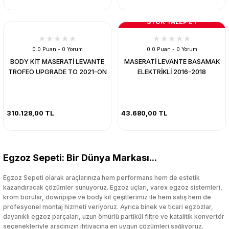
STOK TALEP ET
0.0 Puan - 0 Yorum
0.0 Puan - 0 Yorum
BODY KİT MASERATİ LEVANTE
MASERATİ LEVANTE BASAMAK
TROFEO UPGRADE TO 2021-ON
ELEKTRİKLİ 2016-2018
310.128,00 TL
43.680,00 TL
Egzoz Sepeti: Bir Dünya Markası...
Egzoz Sepeti olarak araçlarınıza hem performans hem de estetik
kazandıracak çözümler sunuyoruz. Egzoz uçları, varex egzoz sistemleri,
krom borular, downpipe ve body kit çeşitlerimiz ile hem satış hem de
profesyonel montaj hizmeti veriyoruz. Ayrıca binek ve ticari egzozlar,
dayanıklı egzoz parçaları, uzun ömürlü partikül filtre ve katalitik konvertör
seçenekleriyle aracınızın ihtiyacına en uygun çözümleri sağlıyoruz.