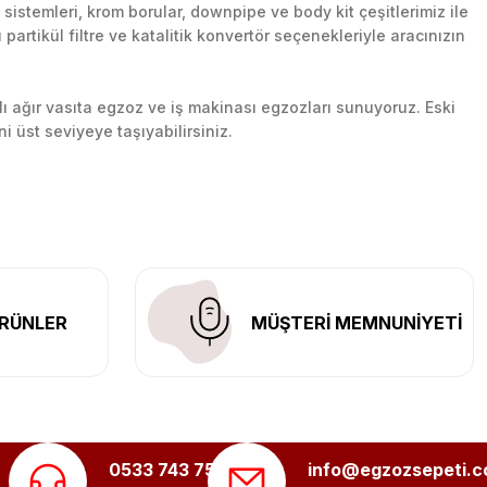
stemleri, krom borular, downpipe ve body kit çeşitlerimiz ile
artikül filtre ve katalitik konvertör seçenekleriyle aracınızın
lı ağır vasıta egzoz ve iş makinası egzozları sunuyoruz. Eski
ni üst seviyeye taşıyabilirsiniz.
n her yerine güvenli kargo ile teslimat gerçekleştiriyoruz.
RÜNLER
MÜŞTERİ MEMNUNİYETİ
0533 743 75 56
info@egzozsepeti.