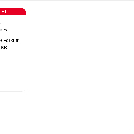
 ET
orum
 Forklıft
+ KK