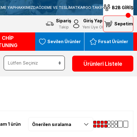
B2B GİRİŞ
EME YAP
HAKKIMIZDA
ÖDEME VE TESLİMAT
KARGO TAKİP
Sipariş
Giriş Yap
Sepetim
Takip
Yeni Üye Ol
CHİP
Sevilen Ürünler
Fırsat Ürünler
TUNING
Ürünleri Listele
am 1 ürün