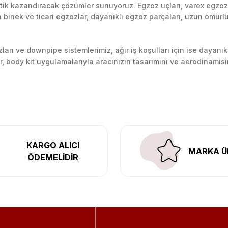
k kazandıracak çözümler sunuyoruz. Egzoz uçları, varex egzoz si
inek ve ticari egzozlar, dayanıklı egzoz parçaları, uzun ömürlü p
arı ve downpipe sistemlerimiz, ağır iş koşulları için ise dayanık
lir, body kit uygulamalarıyla aracınızın tasarımını ve aerodinamisi
l’daki montaj merkezimizde profesyonel montaj yapıyor, Türkiye’ni
KARGO ALICI
MARKA Ü
ÖDEMELİDİR