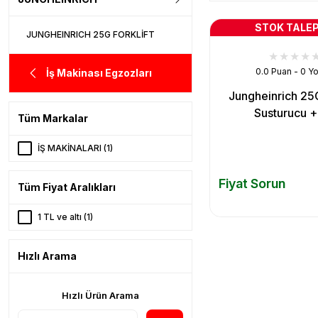
STOK TALEP
JUNGHEINRICH 25G FORKLİFT
0.0 Puan - 0 Y
İş Makinası Egzozları
Jungheinrich 25G
Susturucu 
Tüm Markalar
İŞ MAKİNALARI (1)
Fiyat Sorun
Tüm Fiyat Aralıkları
1 TL ve altı (1)
Hızlı Arama
Hızlı Ürün Arama