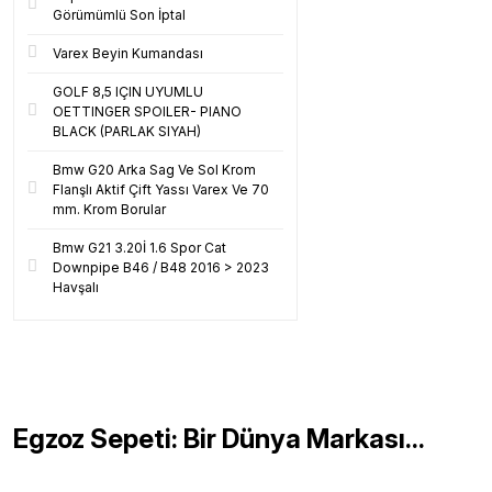
Görümümlü Son İptal
Varex Beyin Kumandası
GOLF 8,5 IÇIN UYUMLU
OETTINGER SPOILER- PIANO
BLACK (PARLAK SIYAH)
Bmw G20 Arka Sag Ve Sol Krom
Flanşlı Aktif Çift Yassı Varex Ve 70
mm. Krom Borular
Bmw G21 3.20İ 1.6 Spor Cat
Downpipe B46 / B48 2016 > 2023
Havşalı
Egzoz Sepeti: Bir Dünya Markası...