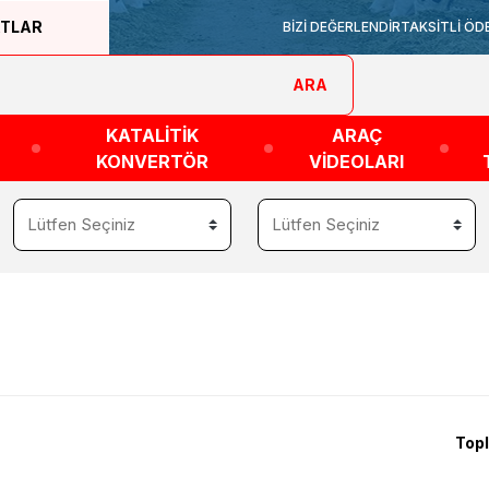
ATLAR
BİZİ DEĞERLENDİR
TAKSİTLİ ÖD
ARA
KATALİTİK
ARAÇ
KONVERTÖR
VİDEOLARI
Topl