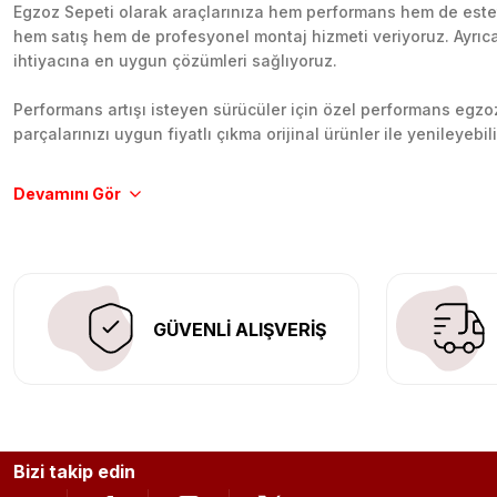
Egzoz Sepeti olarak araçlarınıza hem performans hem de esteti
hem satış hem de profesyonel montaj hizmeti veriyoruz. Ayrıca b
ihtiyacına en uygun çözümleri sağlıyoruz.
Performans artışı isteyen sürücüler için özel performans egzozl
parçalarınızı uygun fiyatlı çıkma orijinal ürünler ile yenileyebi
Tüm ürünlerimiz orijinal, dayanıklı ve uzun ömürlüdür. İstanbu
Aracınıza değer katmak için doğru adres: Egzoz Sepeti.
GÜVENLİ ALIŞVERİŞ
Bizi takip edin