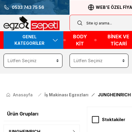
0533 743 75 56
WEB'E ÖZEL FİY
BODY
BİNEK VE
GENEL
KATEGORİLER
KİT
TİCARİ
Anasayfa
İş Makinası Egzozları
JUNGHEINRICH
Ürün Grupları
Stoktakiler
JUNGHEINRICH