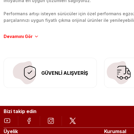
ihtiyacına en uygun çözümleri sağlıyoruz.
Performans artışı isteyen sürücüler için özel performans egzozl
parçalarınızı uygun fiyatlı çıkma orijinal ürünler ile yenileyebi
Tüm ürünlerimiz orijinal, dayanıklı ve uzun ömürlüdür. İstanbu
Aracınıza değer katmak için doğru adres: Egzoz Sepeti.
GÜVENLİ ALIŞVERİŞ
Bizi takip edin
Üyelik
Kurumsal