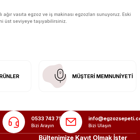
lı ağır vasıta egzoz ve iş makinası egzozları sunuyoruz. Eski
ni üst seviyeye taşıyabilirsiniz.
n her yerine güvenli kargo ile teslimat gerçekleştiriyoruz.
RÜNLER
MÜŞTERİ MEMNUNİYETİ
0533 743 75 56
info@egzozsepeti.
Bizi Arayın
Bizi Ulaşın
Bültenimize Kayıt Olmak İster