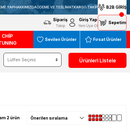
B2B GİRİŞ
EME YAP
HAKKIMIZDA
ÖDEME VE TESLİMAT
KARGO TAKİP
Sipariş
Giriş Yap
Sepetim
Takip
Yeni Üye Ol
CHİP
Sevilen Ürünler
Fırsat Ürünler
TUNING
Ürünleri Listele
am 2 ürün