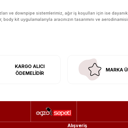
arı ve downpipe sistemlerimiz, ağır iş koşulları için ise dayanık
lir, body kit uygulamalarıyla aracınızın tasarımını ve aerodinamisi
l’daki montaj merkezimizde profesyonel montaj yapıyor, Türkiye’ni
KARGO ALICI
MARKA Ü
ÖDEMELİDİR
Alışveriş