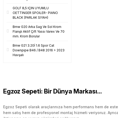
GOLF 8,5 IÇIN UYUMLU
OETTINGER SPOILER- PIANO
BLACK (PARLAK SIYAH)
Bmw G20 Arka Sag Ve Sol Krom
Flanşlı Aktif Çift Yassı Varex Ve 70
mm. Krom Borular
Bmw G21 3.20İ 1.6 Spor Cat
Downpipe B46 / B48 2016 > 2023
Havşalı
Egzoz Sepeti: Bir Dünya Markası...
Egzoz Sepeti olarak araçlarınıza hem performans hem de esteti
hem satış hem de profesyonel montaj hizmeti veriyoruz. Ayrıca b