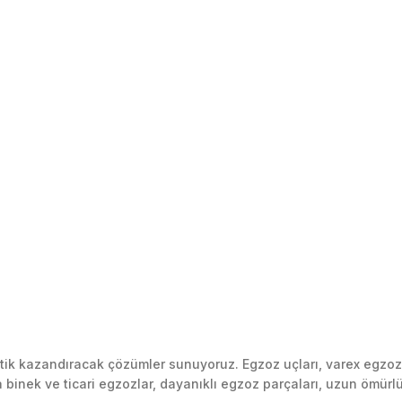
k kazandıracak çözümler sunuyoruz. Egzoz uçları, varex egzoz si
inek ve ticari egzozlar, dayanıklı egzoz parçaları, uzun ömürlü p