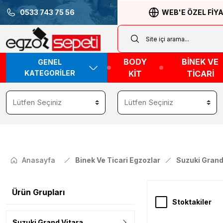
0533 743 75 56
WEB'E ÖZEL FİY
BODY
BİNEK VE
GENEL
KATEGORİLER
KİT
TİCARİ
Anasayfa
Binek Ve Ticari Egzozlar
Suzuki Gran
Ürün Grupları
Stoktakiler
Suzuki Grand Vitara