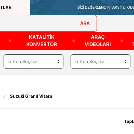
ATLAR
BİZİ DEĞERLENDİR
TAKSİTLİ ÖD
ARA
KATALİTİK
ARAÇ
KONVERTÖR
VİDEOLARI
d
Suzuki Grand Vitara
Topl