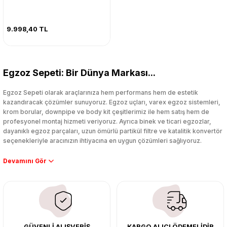
9.998,40 TL
Egzoz Sepeti: Bir Dünya Markası...
Egzoz Sepeti olarak araçlarınıza hem performans hem de estetik
kazandıracak çözümler sunuyoruz. Egzoz uçları, varex egzoz sistemleri,
krom borular, downpipe ve body kit çeşitlerimiz ile hem satış hem de
profesyonel montaj hizmeti veriyoruz. Ayrıca binek ve ticari egzozlar,
dayanıklı egzoz parçaları, uzun ömürlü partikül filtre ve katalitik konvertör
seçenekleriyle aracınızın ihtiyacına en uygun çözümleri sağlıyoruz.
Performans artışı isteyen sürücüler için özel performans egzozları ve
downpipe sistemlerimiz, ağır iş koşulları için ise dayanıklı ağır vasıta
egzoz ve iş makinası egzozları sunuyoruz. Eski parçalarınızı uygun fiyatlı
çıkma orijinal ürünler ile yenileyebilir, body kit uygulamalarıyla aracınızın
tasarımını ve aerodinamisini üst seviyeye taşıyabilirsiniz.
Tüm ürünlerimiz orijinal, dayanıklı ve uzun ömürlüdür. İstanbul’daki montaj
GÜVENLİ ALIŞVERİŞ
KARGO ALICI ÖDEMELİDİR