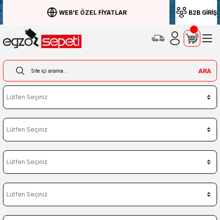
WEB'E ÖZEL FİYATLAR
B2B GİRİŞ
ARA