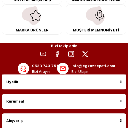
merkezimizde profesyonel montaj yapıyor, Türkiye’nin her yerine güvenli
kargo ile teslimat gerçekleştiriyoruz. Aracınıza değer katmak için doğru
adres: Egzoz Sepeti.
MARKA ÜRÜNLER
MÜŞTERİ MEMNUNİYETİ
Bizi takip edin
0533 743 75 56
info@egzozsepeti.com
Bizi Arayın
Bizi Ulaşın
Üyelik
Kurumsal
Alışveriş