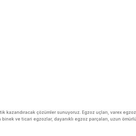
k kazandıracak çözümler sunuyoruz. Egzoz uçları, varex egzoz si
inek ve ticari egzozlar, dayanıklı egzoz parçaları, uzun ömürlü p