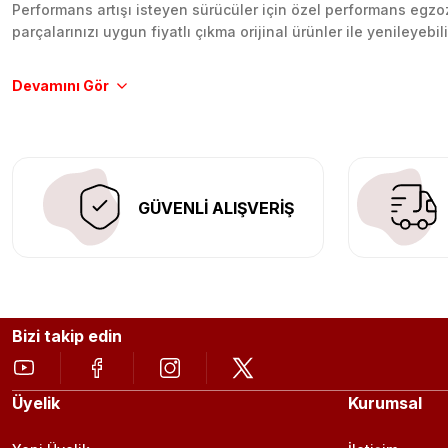
Performans artışı isteyen sürücüler için özel performans egzozl
parçalarınızı uygun fiyatlı çıkma orijinal ürünler ile yenileyebi
Tüm ürünlerimiz orijinal, dayanıklı ve uzun ömürlüdür. İstanbu
Aracınıza değer katmak için doğru adres: Egzoz Sepeti.
GÜVENLİ ALIŞVERİŞ
Bizi takip edin
Üyelik
Kurumsal