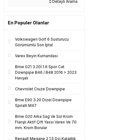
Detaylı Arama
En Populer Olanlar
Volkswagen Golf 6 Susturucu
Görümümlü Son İptal
Varex Beyin Kumandası
Bmw G21 3.20İ 1.6 Spor Cat
Downpipe B46 / B48 2016 > 2023
Havşalı
Chevrolet Cruze Downpipe
Bmw E90 3.20 Dizel Downpipe
Spiralli M47
Bmw G20 Arka Sag Ve Sol Krom
Flanşlı Aktif Çift Yassı Varex Ve 70
mm. Krom Borular
Renault Megane 2 1.5 Dci Katalitik