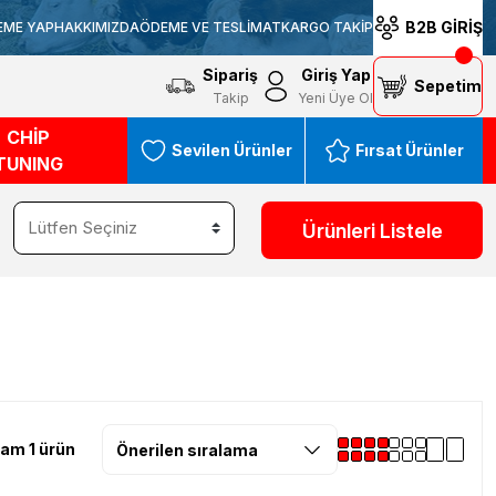
B2B GİRİŞ
EME YAP
HAKKIMIZDA
ÖDEME VE TESLİMAT
KARGO TAKİP
Sipariş
Giriş Yap
Sepetim
Takip
Yeni Üye Ol
CHİP
Sevilen Ürünler
Fırsat Ürünler
TUNING
Ürünleri Listele
am 1 ürün