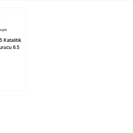
orum
 Katalitik
urucu 6.5