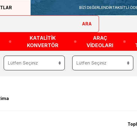
ATLAR
BİZİ DEĞERLENDİR
TAKSİTLİ ÖD
ARA
KATALİTİK
ARAÇ
KONVERTÖR
VİDEOLARI
Rima
Topl