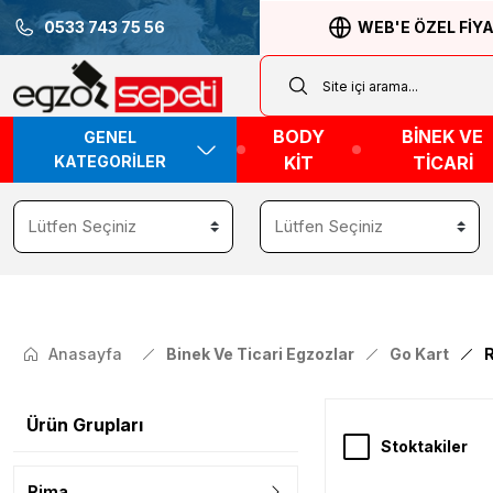
0533 743 75 56
WEB'E ÖZEL FİY
BODY
BİNEK VE
GENEL
KATEGORİLER
KİT
TİCARİ
Anasayfa
Binek Ve Ticari Egzozlar
Go Kart
Ürün Grupları
Stoktakiler
Rima