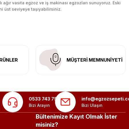
lı ağır vasıta egzoz ve iş makinası egzozları sunuyoruz. Eski
ni üst seviyeye taşıyabilirsiniz.
n her yerine güvenli kargo ile teslimat gerçekleştiriyoruz.
RÜNLER
MÜŞTERİ MEMNUNİYETİ
0533 743 75 56
info@egzozsepeti.
Bizi Arayın
Bizi Ulaşın
Bültenimize Kayıt Olmak İster
misiniz?