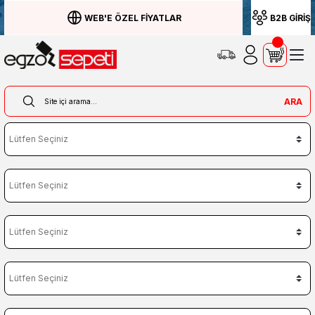
WEB'E ÖZEL FİYATLAR
B2B GİRİŞ
ARA