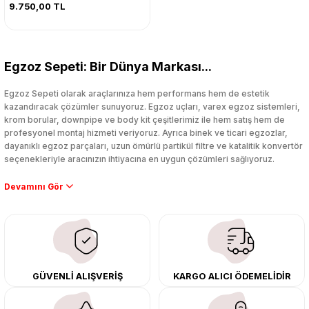
9.750,00 TL
Egzoz Sepeti: Bir Dünya Markası...
Egzoz Sepeti olarak araçlarınıza hem performans hem de estetik
kazandıracak çözümler sunuyoruz. Egzoz uçları, varex egzoz sistemleri,
krom borular, downpipe ve body kit çeşitlerimiz ile hem satış hem de
profesyonel montaj hizmeti veriyoruz. Ayrıca binek ve ticari egzozlar,
dayanıklı egzoz parçaları, uzun ömürlü partikül filtre ve katalitik konvertör
seçenekleriyle aracınızın ihtiyacına en uygun çözümleri sağlıyoruz.
Performans artışı isteyen sürücüler için özel performans egzozları ve
downpipe sistemlerimiz, ağır iş koşulları için ise dayanıklı ağır vasıta
egzoz ve iş makinası egzozları sunuyoruz. Eski parçalarınızı uygun fiyatlı
çıkma orijinal ürünler ile yenileyebilir, body kit uygulamalarıyla aracınızın
tasarımını ve aerodinamisini üst seviyeye taşıyabilirsiniz.
Tüm ürünlerimiz orijinal, dayanıklı ve uzun ömürlüdür. İstanbul’daki montaj
GÜVENLİ ALIŞVERİŞ
KARGO ALICI ÖDEMELİDİR
merkezimizde profesyonel montaj yapıyor, Türkiye’nin her yerine güvenli
kargo ile teslimat gerçekleştiriyoruz. Aracınıza değer katmak için doğru
adres: Egzoz Sepeti.